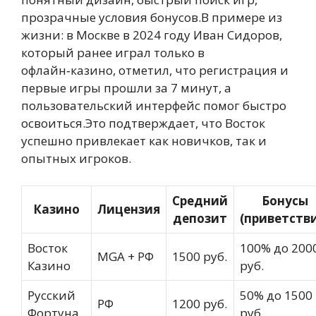
прозрачные условия бонусов.В примере из
жизни: в Москве в 2024 году Иван Сидоров,
который ранее играл только в
офлайн‑казино, отметил, что регистрация и
первые игры прошли за 7 минут, а
пользовательский интерфейс помог быстро
освоиться.Это подтверждает, что Восток
успешно привлекает как новичков, так и
опытных игроков.
Средний
Бонусы
Казино
Лицензия
депозит
(приветств
Восток
100% до 200
MGA + РФ
1500 руб.
Казино
руб.
Русский
50% до 1500
РФ
1200 руб.
Фортуна
руб.