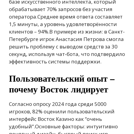
базе искусственного интеллекта, который
обрабатывает 70% запросов без участия
оператора.Среднее время ответа составляет
1,5 минуты, а уровень удовлетворённости
клиентов – 94%.В примере из жизни: в Санкт-
Петербурге игрок Анастасия Петрова смогла
решить проблему с выводом средств за 30
секунд, используя чат‑бота, что подтвердило
эффективность системы поддержки.
Пользовательский опыт –
почему Восток лидирует
Согласно опросу 2024 года среди 5000
игроков, 82% оценили пользовательский
интерфейс Восток Казино как “очень
удобный”.Основные факторы: интуитивно
понятный дизайн, быстрый поиск игр,