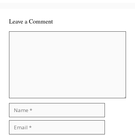
Leave a Comment
Comment
Name
Email