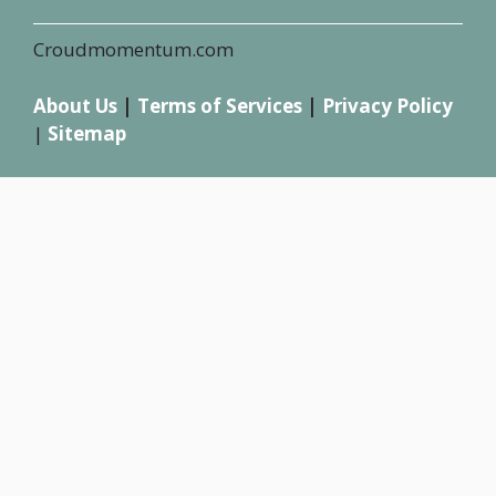
Croudmomentum.com
About Us
|
Terms of Services
|
Privacy Policy
|
Sitemap