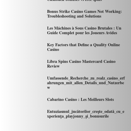
Bonus Strike Casino Games Not Working:
Troubleshooting and Solutions
Les Máchines à Sous Casino Brutales : Un
Guide Complet pour les Joueurs Avides
Key Factors that Define a Quality Online
Casino
Libra Spins Casino Mastercard Casino
Review
Umfassende_Recherche_zu_realz_casino_erf
ahrungen_mit_allen_Details_und_Nutzerbe
w
Cabarino Casino : Les Meilleurs Slots
Entuziasmul_jucătorilor_crește_odată_cu_e
xperiența_playjonny_și_bonusurile