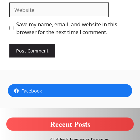
Website
Save my name, email, and website in this
browser for the next time I comment.
Facebook
Recent Posts
Cashback bonuses vs free spins