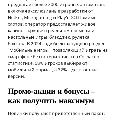
предлагает более 2000 игровых автоматов,
включая эксклюзивные разработки от
NetEnt, Microgaming и Play’n GO.Помимо
слотов, оператор предоставляет живое
казино с крупье в реальном времени и
настольные игры: блэкджек, рулетка,
баккара.В 2024 году было запущено раздел
“Мобильные игры”, позволяющий играть на
смартфоне без потери качества.Согласно
статистике, 68% игроков выбирают
мобильный формат, а 32% – десктопные
версии.
Промо‑акции и бонусы –
как получить максимум
Новички получают приветственный пакет: