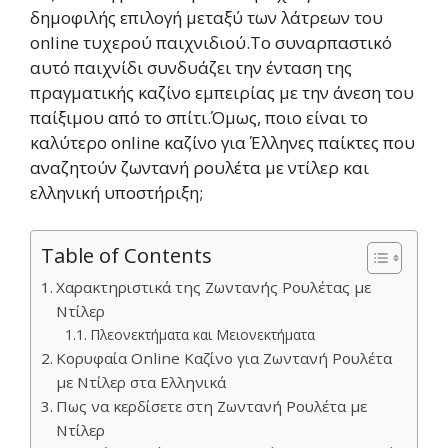
δημοφιλής επιλογή μεταξύ των λάτρεων του
online τυχερού παιχνιδιού.Το συναρπαστικό
αυτό παιχνίδι συνδυάζει την ένταση της
πραγματικής καζίνο εμπειρίας με την άνεση του
παίξιμου από το σπίτι.Όμως, ποιο είναι το
καλύτερο online καζίνο για Έλληνες παίκτες που
αναζητούν ζωντανή ρουλέτα με ντίλερ και
ελληνική υποστήριξη;
Table of Contents
Χαρακτηριστικά της Ζωντανής Ρουλέτας με
Ντίλερ
Πλεονεκτήματα και Μειονεκτήματα
Κορυφαία Online Καζίνο για Ζωντανή Ρουλέτα
με Ντίλερ στα Ελληνικά
Πως να κερδίσετε στη Ζωντανή Ρουλέτα με
Ντίλερ