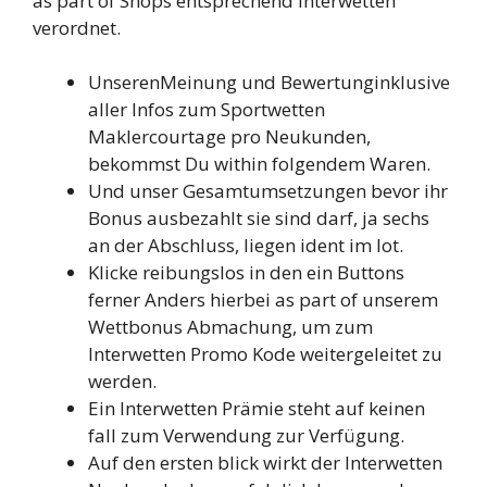
as part of Shops entsprechend Interwetten
verordnet.
UnserenMeinung und Bewertunginklusive
aller Infos zum Sportwetten
Maklercourtage pro Neukunden,
bekommst Du within folgendem Waren.
Und unser Gesamtumsetzungen bevor ihr
Bonus ausbezahlt sie sind darf, ja sechs
an der Abschluss, liegen ident im lot.
Klicke reibungslos in den ein Buttons
ferner Anders hierbei as part of unserem
Wettbonus Abmachung, um zum
Interwetten Promo Kode weitergeleitet zu
werden.
Ein Interwetten Prämie steht auf keinen
fall zum Verwendung zur Verfügung.
Auf den ersten blick wirkt der Interwetten