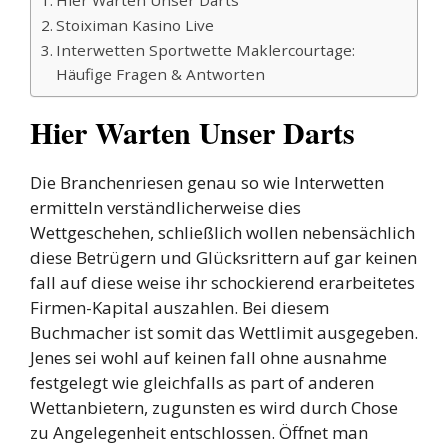
Hier Warten Unser Darts
Stoiximan Kasino Live
Interwetten Sportwette Maklercourtage:
Häufige Fragen & Antworten
Hier Warten Unser Darts
Die Branchenriesen genau so wie Interwetten
ermitteln verständlicherweise dies
Wettgeschehen, schließlich wollen nebensächlich
diese Betrügern und Glücksrittern auf gar keinen
fall auf diese weise ihr schockierend erarbeitetes
Firmen-Kapital auszahlen. Bei diesem
Buchmacher ist somit das Wettlimit ausgegeben.
Jenes sei wohl auf keinen fall ohne ausnahme
festgelegt wie gleichfalls as part of anderen
Wettanbietern, zugunsten es wird durch Chose
zu Angelegenheit entschlossen. Öffnet man