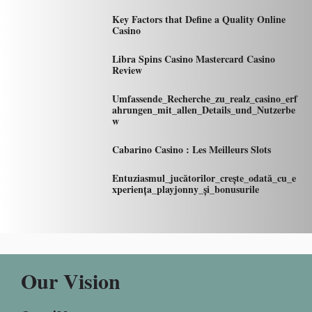
Key Factors that Define a Quality Online
Casino
Libra Spins Casino Mastercard Casino
Review
Umfassende_Recherche_zu_realz_casino_erf
ahrungen_mit_allen_Details_und_Nutzerbe
w
Cabarino Casino : Les Meilleurs Slots
Entuziasmul_jucătorilor_crește_odată_cu_e
xperiența_playjonny_și_bonusurile
Our Vision