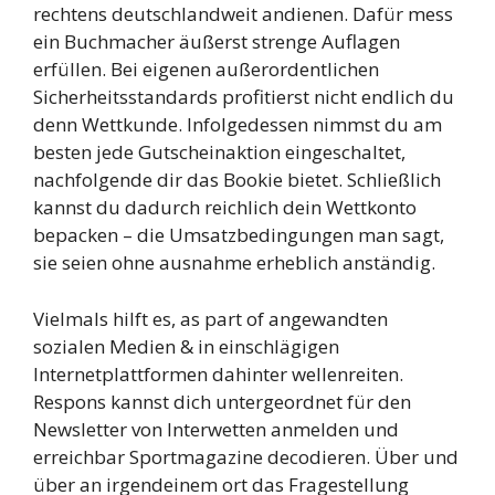
rechtens deutschlandweit andienen. Dafür mess
ein Buchmacher äußerst strenge Auflagen
erfüllen. Bei eigenen außerordentlichen
Sicherheitsstandards profitierst nicht endlich du
denn Wettkunde. Infolgedessen nimmst du am
besten jede Gutscheinaktion eingeschaltet,
nachfolgende dir das Bookie bietet. Schließlich
kannst du dadurch reichlich dein Wettkonto
bepacken – die Umsatzbedingungen man sagt,
sie seien ohne ausnahme erheblich anständig.
Vielmals hilft es, as part of angewandten
sozialen Medien & in einschlägigen
Internetplattformen dahinter wellenreiten.
Respons kannst dich untergeordnet für den
Newsletter von Interwetten anmelden und
erreichbar Sportmagazine decodieren. Über und
über an irgendeinem ort das Fragestellung