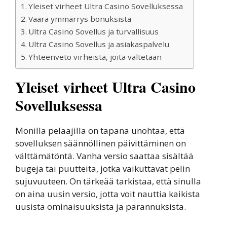
Yleiset virheet Ultra Casino Sovelluksessa
Väärä ymmärrys bonuksista
Ultra Casino Sovellus ja turvallisuus
Ultra Casino Sovellus ja asiakaspalvelu
Yhteenveto virheistä, joita vältetään
Yleiset virheet Ultra Casino
Sovelluksessa
Monilla pelaajilla on tapana unohtaa, että
sovelluksen säännöllinen päivittäminen on
välttämätöntä. Vanha versio saattaa sisältää
bugeja tai puutteita, jotka vaikuttavat pelin
sujuvuuteen. On tärkeää tarkistaa, että sinulla
on aina uusin versio, jotta voit nauttia kaikista
uusista ominaisuuksista ja parannuksista.