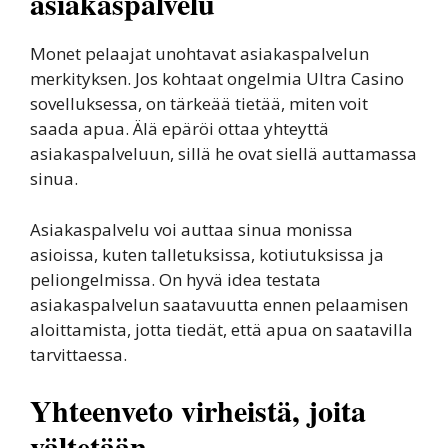
asiakaspalvelu
Monet pelaajat unohtavat asiakaspalvelun
merkityksen. Jos kohtaat ongelmia Ultra Casino
sovelluksessa, on tärkeää tietää, miten voit
saada apua. Älä epäröi ottaa yhteyttä
asiakaspalveluun, sillä he ovat siellä auttamassa
sinua.
Asiakaspalvelu voi auttaa sinua monissa
asioissa, kuten talletuksissa, kotiutuksissa ja
peliongelmissa. On hyvä idea testata
asiakaspalvelun saatavuutta ennen pelaamisen
aloittamista, jotta tiedät, että apua on saatavilla
tarvittaessa.
Yhteenveto virheistä, joita
vältetään