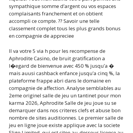
sympathique somme d’argent ou vos espaces
complaisants franchement et on obtient
accompli ce compte. ?? Savoir une telle
classement complet tous les plus grands bonus
en compagnie de appreciee
Il va votre 5 via h pour les recompense de
Aphrodite Casino, de bruit gratification a
l�egard de bienvenue avec 450 % jusqu’a �
mais auusi cashback enfance jusqu’a cinq %, la
plateforme frappe abri dans le domaine en
compagnie de affection. Analyse semblables au
2eme originel salle de jeu un tantinet pour mon
karma 2026, Aphrodite Salle de jeu joue su se
demarquer dans nos criteres clefs et abuse bon
nombre de sites auditionnes. Le premier salle de
jeu en ligne joue existe applique avec la societe
Sligo Limited, qui est citee au-dessous licence au