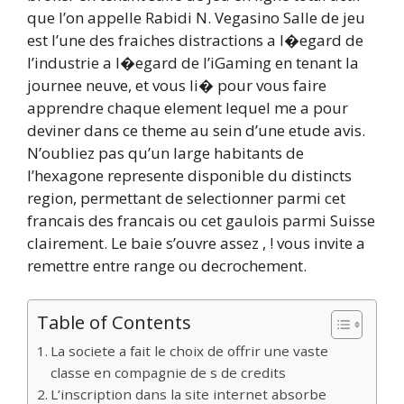
que l’on appelle Rabidi N. Vegasino Salle de jeu
est l’une des fraiches distractions a l�egard de
l’industrie a l�egard de l’iGaming en tenant la
journee neuve, et vous li� pour vous faire
apprendre chaque element lequel me a pour
deviner dans ce theme au sein d’une etude avis.
N’oubliez pas qu’un large habitants de
l’hexagone represente disponible du distincts
region, permettant de selectionner parmi cet
francais des francais ou cet gaulois parmi Suisse
clairement. Le baie s’ouvre assez , ! vous invite a
remettre entre range ou decrochement.
Table of Contents
La societe a fait le choix de offrir une vaste
classe en compagnie de s de credits
L’inscription dans la site internet absorbe