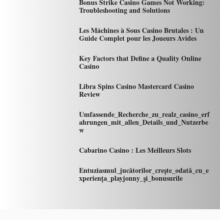
Bonus Strike Casino Games Not Working:
Troubleshooting and Solutions
Les Máchines à Sous Casino Brutales : Un
Guide Complet pour les Joueurs Avides
Key Factors that Define a Quality Online
Casino
Libra Spins Casino Mastercard Casino
Review
Umfassende_Recherche_zu_realz_casino_erf
ahrungen_mit_allen_Details_und_Nutzerbe
w
Cabarino Casino : Les Meilleurs Slots
Entuziasmul_jucătorilor_crește_odată_cu_e
xperiența_playjonny_și_bonusurile