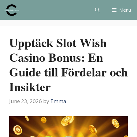
Skip
Menu
to
content
Upptäck Slot Wish
Casino Bonus: En
Guide till Fördelar och
Insikter
June 23, 2026
by
Emma