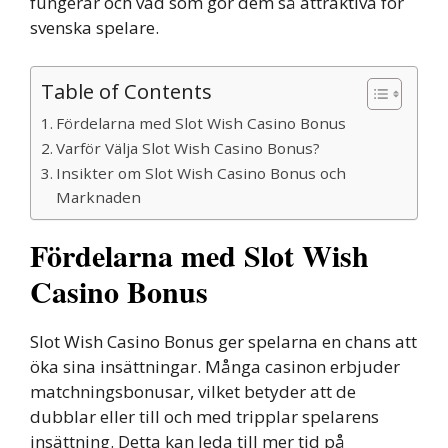
fungerar och vad som gör dem så attraktiva för
svenska spelare.
Table of Contents
Fördelarna med Slot Wish Casino Bonus
Varför Välja Slot Wish Casino Bonus?
Insikter om Slot Wish Casino Bonus och
Marknaden
Fördelarna med Slot Wish
Casino Bonus
Slot Wish Casino Bonus ger spelarna en chans att
öka sina insättningar. Många casinon erbjuder
matchningsbonusar, vilket betyder att de
dubblar eller till och med tripplar spelarens
insättning. Detta kan leda till mer tid på