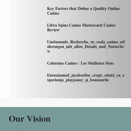
Key Factors that Define a Quality Online
Casino
Libra Spins Casino Mastercard Casino
Review
Umfassende_Recherche_zu_realz_casino_erf
ahrungen_mit_allen_Details_und_Nutzerbe
w
Cabarino Casino : Les Meilleurs Slots
Entuziasmul_jucătorilor_crește_odată_cu_e
xperiența_playjonny_și_bonusurile
Our Vision