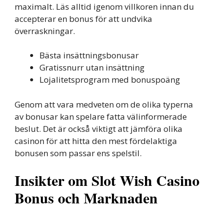
maximalt. Läs alltid igenom villkoren innan du
accepterar en bonus för att undvika
överraskningar.
Bästa insättningsbonusar
Gratissnurr utan insättning
Lojalitetsprogram med bonuspoäng
Genom att vara medveten om de olika typerna
av bonusar kan spelare fatta välinformerade
beslut. Det är också viktigt att jämföra olika
casinon för att hitta den mest fördelaktiga
bonusen som passar ens spelstil.
Insikter om Slot Wish Casino
Bonus och Marknaden