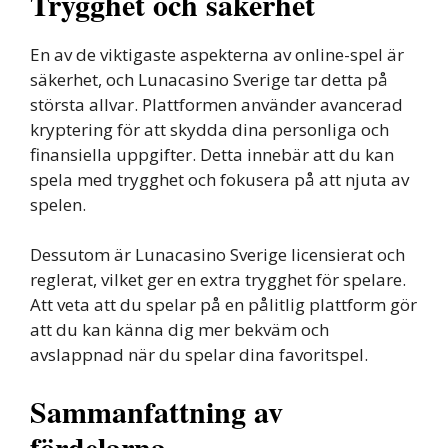
Trygghet och säkerhet
En av de viktigaste aspekterna av online-spel är
säkerhet, och Lunacasino Sverige tar detta på
största allvar. Plattformen använder avancerad
kryptering för att skydda dina personliga och
finansiella uppgifter. Detta innebär att du kan
spela med trygghet och fokusera på att njuta av
spelen.
Dessutom är Lunacasino Sverige licensierat och
reglerat, vilket ger en extra trygghet för spelare.
Att veta att du spelar på en pålitlig plattform gör
att du kan känna dig mer bekväm och
avslappnad när du spelar dina favoritspel.
Sammanfattning av
fördelarna