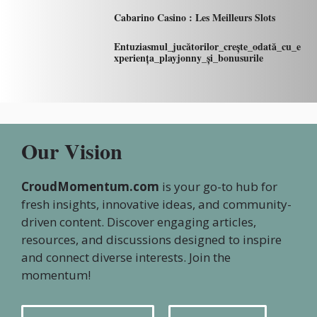
Cabarino Casino : Les Meilleurs Slots
Entuziasmul_jucătorilor_crește_odată_cu_e
xperiența_playjonny_și_bonusurile
Our Vision
CroudMomentum.com
is your go-to hub for
fresh insights, innovative ideas, and community-
driven content. Discover engaging articles,
resources, and discussions designed to inspire
and connect diverse interests. Join the
momentum!