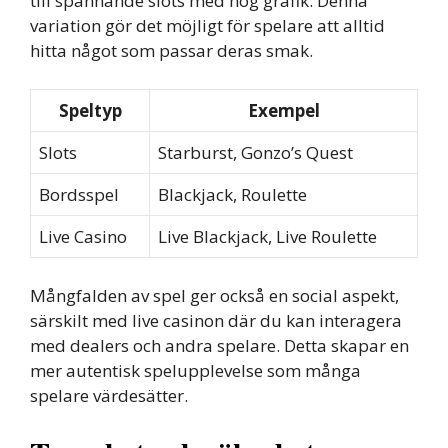
till spännande slots med hög grafik. Denna
variation gör det möjligt för spelare att alltid
hitta något som passar deras smak.
Speltyp
Exempel
Slots
Starburst, Gonzo’s Quest
Bordsspel
Blackjack, Roulette
Live Casino
Live Blackjack, Live Roulette
Mångfalden av spel ger också en social aspekt,
särskilt med live casinon där du kan interagera
med dealers och andra spelare. Detta skapar en
mer autentisk spelupplevelse som många
spelare värdesätter.