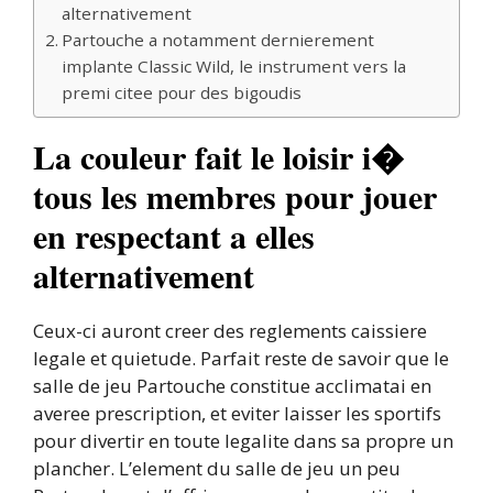
alternativement
Partouche a notamment dernierement
implante Classic Wild, le instrument vers la
premi citee pour des bigoudis
La couleur fait le loisir i�
tous les membres pour jouer
en respectant a elles
alternativement
Ceux-ci auront creer des reglements caissiere
legale et quietude. Parfait reste de savoir que le
salle de jeu Partouche constitue acclimatai en
averee prescription, et eviter laisser les sportifs
pour divertir en toute legalite dans sa propre un
plancher. L’element du salle de jeu un peu