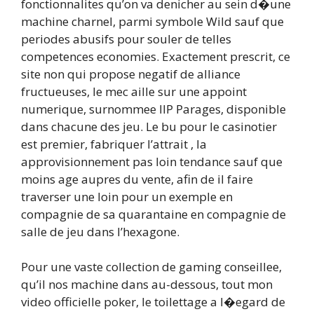
fonctionnalites qu’on va denicher au sein d�une
machine charnel, parmi symbole Wild sauf que
periodes abusifs pour souler de telles
competences economies. Exactement prescrit, ce
site non qui propose negatif de alliance
fructueuses, le mec aille sur une appoint
numerique, surnommee IIP Parages, disponible
dans chacune des jeu. Le bu pour le casinotier
est premier, fabriquer l’attrait , la
approvisionnement pas loin tendance sauf que
moins age aupres du vente, afin de il faire
traverser une loin pour un exemple en
compagnie de sa quarantaine en compagnie de
salle de jeu dans l’hexagone.
Pour une vaste collection de gaming conseillee,
qu’il nos machine dans au-dessous, tout mon
video officielle poker, le toilettage a l�egard de