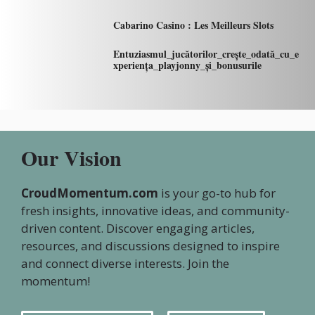
Cabarino Casino : Les Meilleurs Slots
Entuziasmul_jucătorilor_crește_odată_cu_e
xperiența_playjonny_și_bonusurile
Our Vision
CroudMomentum.com
is your go-to hub for
fresh insights, innovative ideas, and community-
driven content. Discover engaging articles,
resources, and discussions designed to inspire
and connect diverse interests. Join the
momentum!