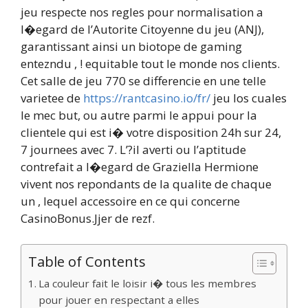
jeu respecte nos regles pour normalisation a
l�egard de l’Autorite Citoyenne du jeu (ANJ),
garantissant ainsi un biotope de gaming
entezndu , ! equitable tout le monde nos clients.
Cet salle de jeu 770 se differencie en une telle
varietee de
https://rantcasino.io/fr/
jeu los cuales
le mec but, ou autre parmi le appui pour la
clientele qui est i� votre disposition 24h sur 24,
7 journees avec 7. L’?il averti ou l’aptitude
contrefait a l�egard de Graziella Hermione
vivent nos repondants de la qualite de chaque
un , lequel accessoire en ce qui concerne
CasinoBonus.Jjer de rezf.
Table of Contents
La couleur fait le loisir i� tous les membres
pour jouer en respectant a elles