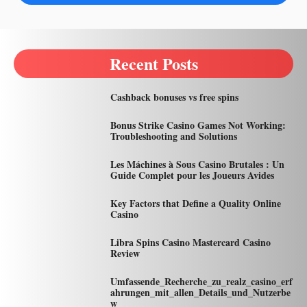
Recent Posts
Cashback bonuses vs free spins
Bonus Strike Casino Games Not Working:
Troubleshooting and Solutions
Les Máchines à Sous Casino Brutales : Un
Guide Complet pour les Joueurs Avides
Key Factors that Define a Quality Online
Casino
Libra Spins Casino Mastercard Casino
Review
Umfassende_Recherche_zu_realz_casino_erf
ahrungen_mit_allen_Details_und_Nutzerbe
w