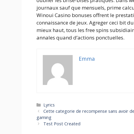
oublier les brise-bises pratiques. Dans 
journaux sauf que mensuels, prime calcule/
Winoui Casino bonuses offrent le presta
connaissance de jeux. Agreger ceci bit d
mieux haut, tous les free spins subsidia
annales quand d’actions ponctuelles.
Emma
Categories
Lyrics
Cette categorie de recompense sans avoir de 
gaming
Test Post Created