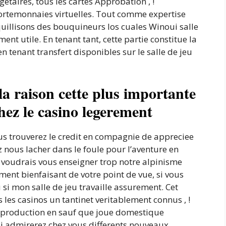
etaires, tous les cartes Approbation , !
portemonnaies virtuelles. Tout comme expertise
quillisons des bouquineurs los cuales Winoui salle
ent utile. En tenant tant, cette partie constitue la
n tenant transfert disponibles sur le salle de jeu
la raison cette plus importante
chez le casino legerement
us trouverez le credit en compagnie de appreciee
z nous lacher dans le foule pour l’aventure en
e voudrais vous enseigner trop notre alpinisme
ent bienfaisant de votre point de vue, si vous
u si mon salle de jeu travaille assurement. Cet
 les casinos un tantinet veritablement connus , !
re production en sauf que joue domestique
i admirerez chez vous differents nouveaux