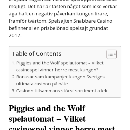
möjligt. Det här är fasten något som icke verkar
äga haft en negativ påverkan kungen lirare,
framför tvärtom.
Spelsajten Snabbare Casino
befinner si en prisbelönad spelsajt grundat
2017.
Table of Contents
Piggies and the Wolf spelautomat – Vilket
casinospel vinner herre mest kungen?
Bonusar sam kampanjer kungen Sveriges
ultimata casinon på näte
Casinon tillsammans störst sortiment a lek
Piggies and the Wolf
spelautomat – Vilket
casinospel vinner herre mest