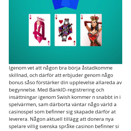
Igenom vet att någon bra börja åstadkomme
skillnad, och därför att erbjuder genom någo
bonus såso förstärker din upplevelse allareda av
begynnelse. Med BankID-registrering och
insättningar igenom Swish kommer n snabbt in i
spelvärmen, sam därborta väntar någo värld a
casinospel som befinner sig skapade därför at
leverera. Någon aktuell tillägg att donera nya
spelare villig svenska språke casinon befinner si