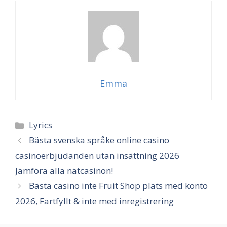
Emma
Categories
Lyrics
Bästa svenska språke online casino
casinoerbjudanden utan insättning 2026
Jämföra alla nätcasinon!
Bästa casino inte Fruit Shop plats med konto
2026, Fartfyllt & inte med inregistrering