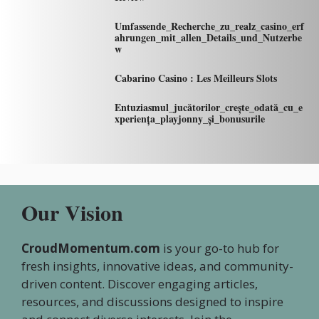
Umfassende_Recherche_zu_realz_casino_erf
ahrungen_mit_allen_Details_und_Nutzerbe
w
Cabarino Casino : Les Meilleurs Slots
Entuziasmul_jucătorilor_crește_odată_cu_e
xperiența_playjonny_și_bonusurile
Our Vision
CroudMomentum.com
is your go-to hub for
fresh insights, innovative ideas, and community-
driven content. Discover engaging articles,
resources, and discussions designed to inspire