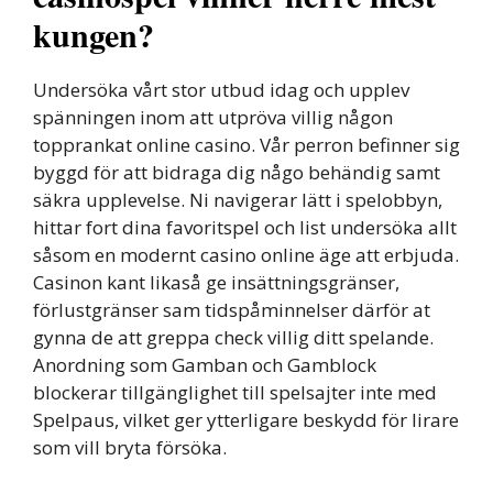
kungen?
Undersöka vårt stor utbud idag och upplev
spänningen inom att utpröva villig någon
topprankat online casino. Vår perron befinner sig
byggd för att bidraga dig någo behändig samt
säkra upplevelse. Ni navigerar lätt i spelobbyn,
hittar fort dina favoritspel och list undersöka allt
såsom en modernt casino online äge att erbjuda.
Casinon kant likaså ge insättningsgränser,
förlustgränser sam tidspåminnelser därför at
gynna de att greppa check villig ditt spelande.
Anordning som Gamban och Gamblock
blockerar tillgänglighet till spelsajter inte med
Spelpaus, vilket ger ytterligare beskydd för lirare
som vill bryta försöka.