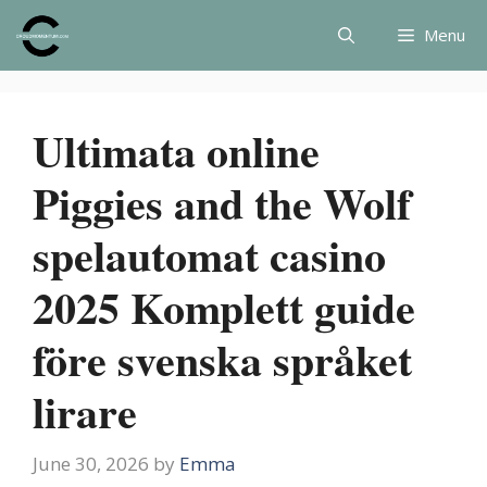
Skip
Menu
to
content
Ultimata online
Piggies and the Wolf
spelautomat casino
2025 Komplett guide
före svenska språket
lirare
June 30, 2026
by
Emma