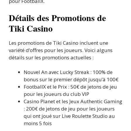
pour FootballX.
Détails des Promotions de
Tiki Casino
Les promotions de Tiki Casino incluent une
variété d’offres pour les joueurs. Voici alguns
détails sur les promotions actuelles :
Nouvel An avec Lucky Streak : 100% de
bonus sur le premier dépôt jusqu’à 100€
FootballX et le Prix : 50€ de jetons de jeu
pour les joueurs du club VIP
Casino Planet et les Jeux Authentic Gaming
: 200€ de jetons de jeu pour les joueurs
qui ont joué sur Live Roulette Studio au
moins 5 fois