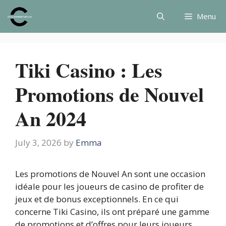
Skip
Menu
to
content
Tiki Casino : Les
Promotions de Nouvel
An 2024
July 3, 2026
by
Emma
Les promotions de Nouvel An sont une occasion
idéale pour les joueurs de casino de profiter de
jeux et de bonus exceptionnels. En ce qui
concerne Tiki Casino, ils ont préparé une gamme
de promotions et d’offres pour leurs joueurs.