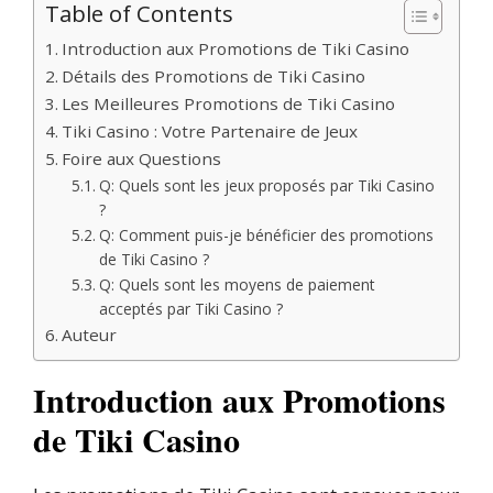
Table of Contents
Introduction aux Promotions de Tiki Casino
Détails des Promotions de Tiki Casino
Les Meilleures Promotions de Tiki Casino
Tiki Casino : Votre Partenaire de Jeux
Foire aux Questions
Q: Quels sont les jeux proposés par Tiki Casino
?
Q: Comment puis-je bénéficier des promotions
de Tiki Casino ?
Q: Quels sont les moyens de paiement
acceptés par Tiki Casino ?
Auteur
Introduction aux Promotions
de Tiki Casino