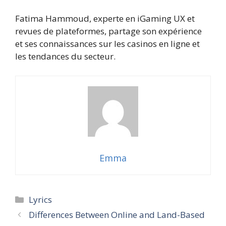
Fatima Hammoud, experte en iGaming UX et
revues de plateformes, partage son expérience
et ses connaissances sur les casinos en ligne et
les tendances du secteur.
Emma
Categories
Lyrics
Differences Between Online and Land-Based