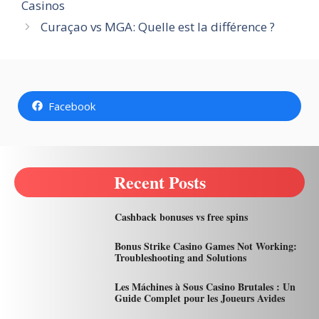
Casinos
Curaçao vs MGA: Quelle est la différence ?
Facebook
Recent Posts
Cashback bonuses vs free spins
Bonus Strike Casino Games Not Working:
Troubleshooting and Solutions
Les Máchines à Sous Casino Brutales : Un
Guide Complet pour les Joueurs Avides