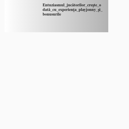
Entuziasmul_jucătorilor_crește_o
dată_cu_experiența_playjonny_și_
bonusurile