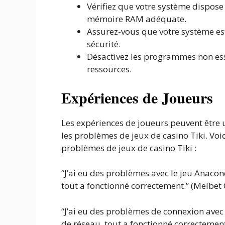
Vérifiez que votre système dispos
mémoire RAM adéquate.
Assurez-vous que votre système est
sécurité.
Désactivez les programmes non ess
ressources.
Expériences de Joueurs
Les expériences de joueurs peuvent être 
les problèmes de jeux de casino Tiki. Vo
problèmes de jeux de casino Tiki :
“J’ai eu des problèmes avec le jeu Anacond
tout a fonctionné correctement.” (Melbet 
“J’ai eu des problèmes de connexion avec
de réseau, tout a fonctionné correctemen