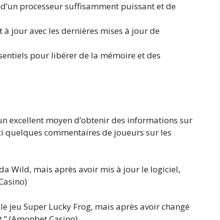
e d’un processeur suffisamment puissant et de
 à jour avec les dernières mises à jour de
entiels pour libérer de la mémoire et des
un excellent moyen d’obtenir des informations sur
ici quelques commentaires de joueurs sur les
a Wild, mais après avoir mis à jour le logiciel,
Casino)
 le jeu Super Lucky Frog, mais après avoir changé
t.” (Amonbet Casino)