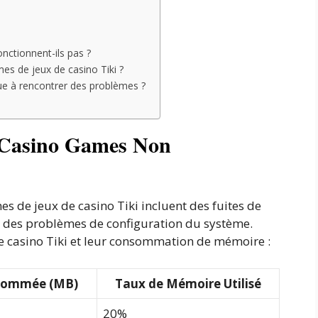
nctionnent-ils pas ?
es de jeux de casino Tiki ?
inue à rencontrer des problèmes ?
i Casino Games Non
s de jeux de casino Tiki incluent des fuites de
 des problèmes de configuration du système.
de casino Tiki et leur consommation de mémoire :
sommée (MB)
Taux de Mémoire Utilisé
20%