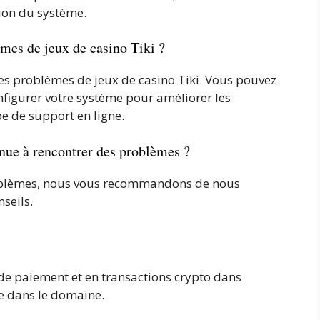
ion du système.
mes de jeux de casino Tiki ?
 les problèmes de jeux de casino Tiki. Vous pouvez
onfigurer votre système pour améliorer les
e de support en ligne.
tinue à rencontrer des problèmes ?
problèmes, nous vous recommandons de nous
nseils.
de paiement et en transactions crypto dans
ce dans le domaine.