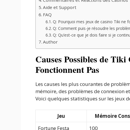
Commentaires et Réactions des Casinos
Aide et Support
FAQ
Q: Pourquoi mes jeux de casino Tiki ne fo
Q: Comment puis-je résoudre les problèm
Q: Qu’est-ce que je dois faire si je cont
Author
Causes Possibles de Tik
Fonctionnent Pas
Les causes les plus courantes de problème
mémoire, des problèmes de connexion et
Voici quelques statistiques sur les jeux 
Jeu
Mémoire Con
Fortune Festa
100