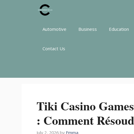
Skip
to
content
Automotive
Business
Education
Contact Us
Tiki Casino Games
: Comment Résoudr
July 2, 2026
by
Emma