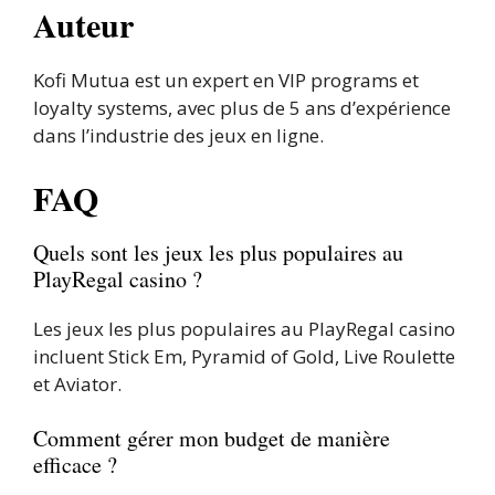
Auteur
Kofi Mutua est un expert en VIP programs et
loyalty systems, avec plus de 5 ans d’expérience
dans l’industrie des jeux en ligne.
FAQ
Quels sont les jeux les plus populaires au
PlayRegal casino ?
Les jeux les plus populaires au PlayRegal casino
incluent Stick Em, Pyramid of Gold, Live Roulette
et Aviator.
Comment gérer mon budget de manière
efficace ?