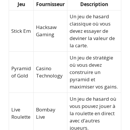
Jeu
Fournisseur
Description
Un jeu de hasard
classique où vous
Hacksaw
Stick Em
devez essayer de
Gaming
deviner la valeur de
la carte.
Un jeu de stratégie
où vous devez
Pyramid
Casino
construire un
of Gold
Technology
pyramid et
maximiser vos gains.
Un jeu de hasard où
vous pouvez jouer à
Live
Bombay
la roulette en direct
Roulette
Live
avec d’autres
joueurs.