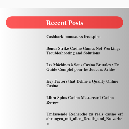
Recent Posts
Cashback bonuses vs free spins
Bonus Strike Casino Games Not Working:
Troubleshooting and Solutions
Les Máchines à Sous Casino Brutales : Un
Guide Complet pour les Joueurs Avides
Key Factors that Define a Quality Online
Casino
Libra Spins Casino Mastercard Casino
Review
Umfassende_Recherche_zu_realz_casino_erf
ahrungen_mit_allen_Details_und_Nutzerbe
w