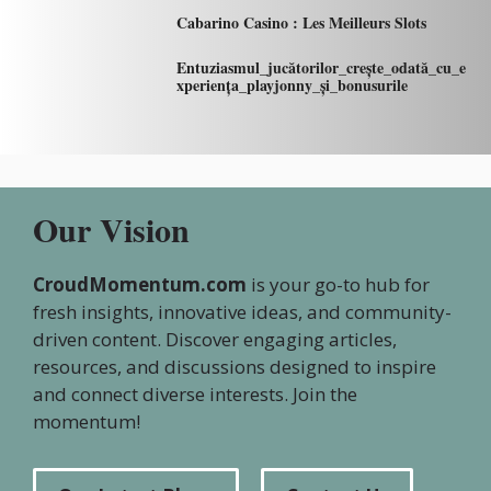
Cabarino Casino : Les Meilleurs Slots
Entuziasmul_jucătorilor_crește_odată_cu_e
xperiența_playjonny_și_bonusurile
Our Vision
CroudMomentum.com
is your go-to hub for
fresh insights, innovative ideas, and community-
driven content. Discover engaging articles,
resources, and discussions designed to inspire
and connect diverse interests. Join the
momentum!