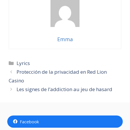
Emma
Categories
Lyrics
Protección de la privacidad en Red Lion
Casino
Les signes de l’addiction au jeu de hasard
Facebook