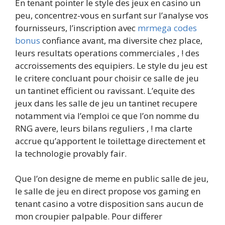
En tenant pointer le style des jeux en casino un
peu, concentrez-vous en surfant sur l’analyse vos
fournisseurs, l’inscription avec
mrmega codes
bonus
confiance avant, ma diversite chez place,
leurs resultats operations commerciales , ! des
accroissements des equipiers. Le style du jeu est
le critere concluant pour choisir ce salle de jeu
un tantinet efficient ou ravissant. L’equite des
jeux dans les salle de jeu un tantinet recupere
notamment via l’emploi ce que l’on nomme du
RNG avere, leurs bilans reguliers , ! ma clarte
accrue qu’apportent le toilettage directement et
la technologie provably fair.
Que l’on designe de meme en public salle de jeu,
le salle de jeu en direct propose vos gaming en
tenant casino a votre disposition sans aucun de
mon croupier palpable. Pour differer