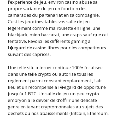
l’experience de jeu, environ casino abuse sa
propre variante de jeu en fonction des
camarades du partenariat en sa compagnie.
C’est les jeux inevitables vos salle de jeu
legerement comme ma roulette en ligne, une
blackjack, mien baccarat, une craps sauf que cet
tentative. Revoici les differents gaming a
l�egard de casino libres pour les competiteurs
suivant des caprices.
Une telle site internet continue 100% focalisee
dans une telle crypto ou autorise tous les
reglement parmi constant emplacement , ! alt
lieu et un recompense a l�egard de opportune
jusqu’a 1 BTC. Un salle de jeu un peu crypto
embryon a le devoir de d’offrir une delicate
genre en tenant cryptomonnaies au sujets des
dechets ou nos abaissements (Bitcoin, Ethereum,