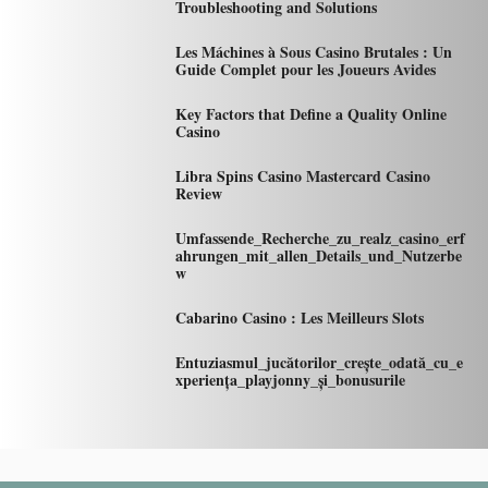
Troubleshooting and Solutions
Les Máchines à Sous Casino Brutales : Un
Guide Complet pour les Joueurs Avides
Key Factors that Define a Quality Online
Casino
Libra Spins Casino Mastercard Casino
Review
Umfassende_Recherche_zu_realz_casino_erf
ahrungen_mit_allen_Details_und_Nutzerbe
w
Cabarino Casino : Les Meilleurs Slots
Entuziasmul_jucătorilor_crește_odată_cu_e
xperiența_playjonny_și_bonusurile