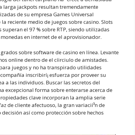
ga larga jackpots resultan tremendamente
alizadas de su empresa Games Universal
a reciente medio de juegos sobre casino. Slots
superan el 97 % sobre RTP, siendo utilizadas
amonedas en internet de el aprovisionador.
grados sobre software de casino en línea. Levante
os online dentro de el cí­irciulo de amistades.
 para juegos y no ha transpirado utilidades
ompañía inscribirí¡ esfuerza por proveer su
a a las individuos. Buscar las secretos del
a excepcional forma sobre enterarse acerca de
ropiedades clave incorporan la amplia serie
az de cliente afectuoso, la gran variacií³n de
 decisión así­ como protección sobre hechos