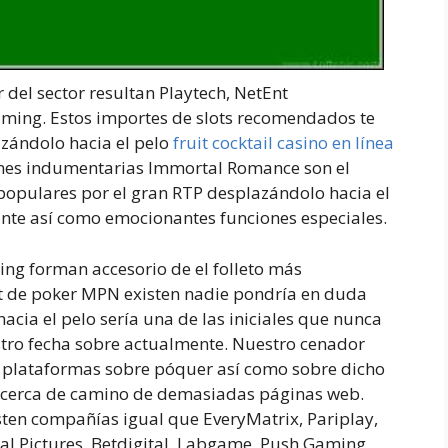
del sector resultan Playtech, NetEnt
aming. Estos importes de slots recomendados te
azándolo hacia el pelo
fruit cocktail casino en línea
ones indumentarias Immortal Romance son el
populares por el gran RTP desplazándolo hacia el
nte así­ como emocionantes funciones especiales.
ing forman accesorio de el folleto más
t de poker MPN existen nadie pondrí­a en duda
ia el pelo serí­a una de las iniciales que nunca
stro fecha sobre actualmente. Nuestro cenador
 plataformas sobre póquer así­ como sobre dicho
acerca de camino de demasiadas páginas web.
sten compañías igual que EveryMatrix, Pariplay,
ral Pictures, Betdigital, Labgame, Push Gaming.