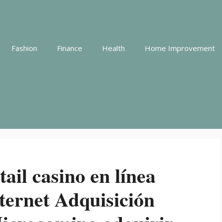
Fashion
Finance
Health
Home Improvement
tail casino en línea
ternet Adquisición