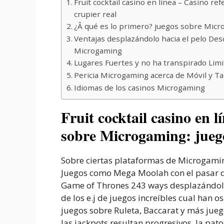
Fruit cocktail casino en línea – Casino r
crupier real
¿Â qué es lo primero? juegos sobre Micr
Ventajas desplazándolo hacia el pelo Des
Microgaming
Lugares Fuertes y no ha transpirado Lim
Pericia Microgaming acerca de Móvil y T
Idiomas de los casinos Microgaming
Fruit cocktail casino en l
sobre Microgaming: juego
Sobre ciertas plataformas de Microgami
Juegos como Mega Moolah con el pasar d
Game of Thrones 243 ways desplazándolo
de los e.j de juegos increíbles cual han
juegos sobre Ruleta, Baccarat y más jue
las jackpots resultan progresivos, la pat