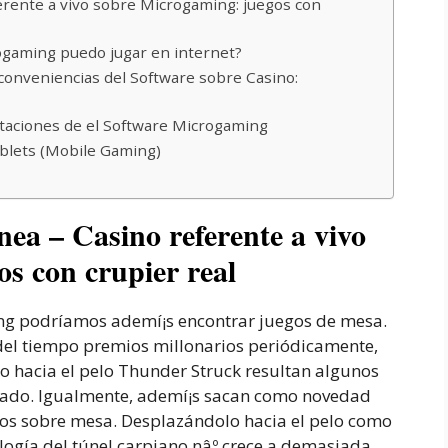
eferente a vivo sobre Microgaming: juegos con
ogaming puedo jugar en internet?
conveniencias del Software sobre Casino:
itaciones de el Software Microgaming
ablets (Mobile Gaming)
ínea – Casino referente a vivo
s con crupier real
ng podrí­amos ademí¡s encontrar juegos de mesa.
el tiempo premios millonarios periódicamente,
 hacia el pelo Thunder Struck resultan algunos
 osado. Igualmente, ademí¡s sacan como novedad
gos sobre mesa. Desplazándolo hacia el pelo como
ologí­a del túnel carpiano nâº crece a demasiada