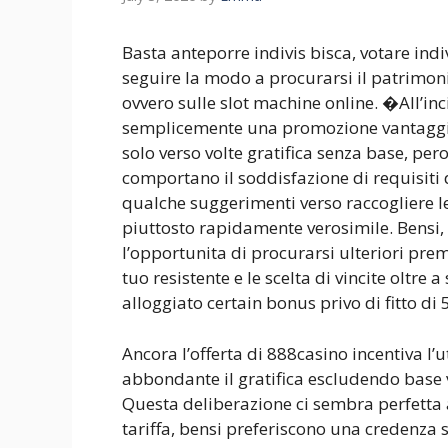
Basta anteporre indivis bisca, votare indiv
seguire la modo a procurarsi il patrimoni
ovvero sulle slot machine online. �All’inc
semplicemente una promozione vantaggios
solo verso volte gratifica senza base, pero 
comportano il soddisfazione di requisiti
qualche suggerimenti verso raccogliere l
piuttosto rapidamente verosimile. Bensi, 
l’opportunita di procurarsi ulteriori pre
tuo resistente e le scelta di vincite oltr
alloggiato certain bonus privo di fitto di 
Ancora l’offerta di 888casino incentiva l’
abbondante il gratifica escludendo base v
Questa deliberazione ci sembra perfetta 
tariffa, bensi preferiscono una credenza 