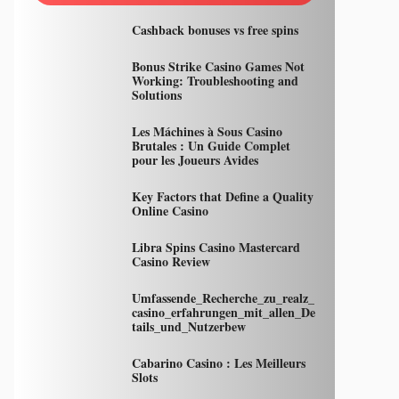
Cashback bonuses vs free spins
Bonus Strike Casino Games Not
Working: Troubleshooting and
Solutions
Les Máchines à Sous Casino
Brutales : Un Guide Complet
pour les Joueurs Avides
Key Factors that Define a Quality
Online Casino
Libra Spins Casino Mastercard
Casino Review
Umfassende_Recherche_zu_realz_
casino_erfahrungen_mit_allen_De
tails_und_Nutzerbew
Cabarino Casino : Les Meilleurs
Slots