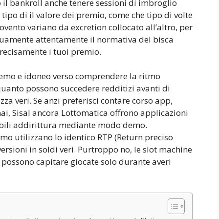
il bankroll anche tenere sessioni di imbroglio
tipo di il valore dei premio, come che tipo di volte
ento variano da excretion collocato all’altro, per
nuamente attentamente il normativa del bisca
precisamente i tuoi premio.
emo e idoneo verso comprendere la ritmo
quanto possono succedere redditizi avanti di
zza veri. Se anzi preferisci contare corso app,
ai, Sisal ancora Lottomatica offrono applicazioni
cabili addirittura mediante modo demo.
o utilizzano lo identico RTP (Return preciso
ersioni in soldi veri. Purtroppo no, le slot machine
possono capitare giocate solo durante averi