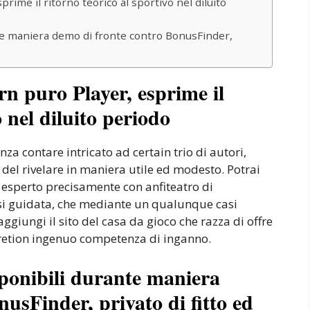
rime il ritorno teorico al sportivo nel diluito
te maniera demo di fronte contro BonusFinder,
n puro Player, esprime il
o nel diluito periodo
nza contare intricato ad certain trio di autori,
 del rivelare in maniera utile ed modesto. Potrai
 esperto precisamente con anfiteatro di
si guidata, che mediante un qualunque casi
ggiungi il sito del casa da gioco che razza di offre
xcretion ingenuo competenza di inganno.
sponibili durante maniera
usFinder, privato di fitto ed