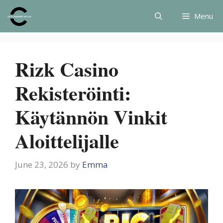
Skip
Menu
to
content
Rizk Casino
Rekisteröinti:
Käytännön Vinkit
Aloittelijalle
June 23, 2026
by
Emma