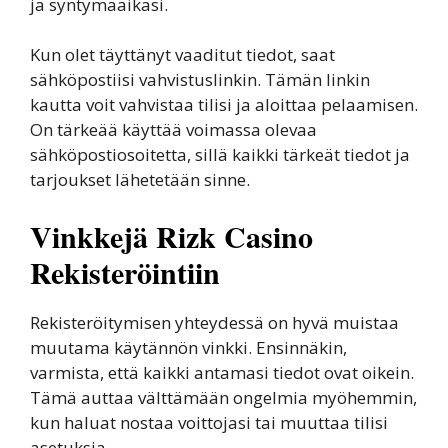
ja syntymäaikasi.
Kun olet täyttänyt vaaditut tiedot, saat
sähköpostiisi vahvistuslinkin. Tämän linkin
kautta voit vahvistaa tilisi ja aloittaa pelaamisen.
On tärkeää käyttää voimassa olevaa
sähköpostiosoitetta, sillä kaikki tärkeät tiedot ja
tarjoukset lähetetään sinne.
Vinkkejä Rizk Casino
Rekisteröintiin
Rekisteröitymisen yhteydessä on hyvä muistaa
muutama käytännön vinkki. Ensinnäkin,
varmista, että kaikki antamasi tiedot ovat oikein.
Tämä auttaa välttämään ongelmia myöhemmin,
kun haluat nostaa voittojasi tai muuttaa tilisi
asetuksia.