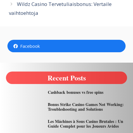
Wildz Casino Tervetuliaisbonus: Vertaile
vaihtoehtoja
Facebook
Recent Posts
Cashback bonuses vs free spins
Bonus Strike Casino Games Not Working:
Troubleshooting and Solutions
Les Máchines à Sous Casino Brutales : Un
Guide Complet pour les Joueurs Avides