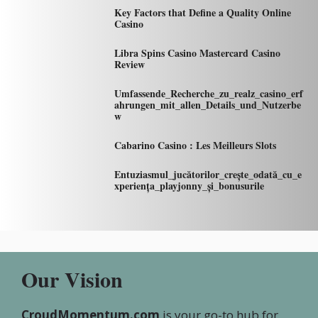
Key Factors that Define a Quality Online
Casino
Libra Spins Casino Mastercard Casino
Review
Umfassende_Recherche_zu_realz_casino_erf
ahrungen_mit_allen_Details_und_Nutzerbe
w
Cabarino Casino : Les Meilleurs Slots
Entuziasmul_jucătorilor_crește_odată_cu_e
xperiența_playjonny_și_bonusurile
Our Vision
CroudMomentum.com
is your go-to hub for