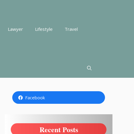
Lawyer
Lifestyle
Travel
Facebook
Recent Posts