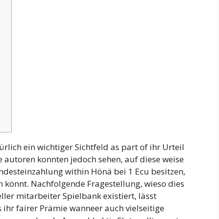
ich ein wichtiger Sichtfeld as part of ihr Urteil
 autoren konnten jedoch sehen, auf diese weise
indesteinzahlung within Hönä bei 1 Ecu besitzen,
n könnt.
Nachfolgende Fragestellung, wieso dies
ler mitarbeiter Spielbank existiert, lässt
s ihr fairer Prämie wanneer auch vielseitige