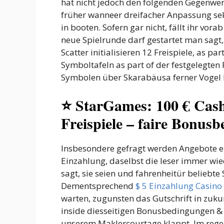
hat nicht jedoch den folgenden Gegenwert
früher wanneer dreifacher Anpassung sekun
in booten. Sofern gar nicht, fällt ihr vora
neue Spielrunde darf gestartet man sagt, 
Scatter initialisieren 12 Freispiele, as 
Symboltafeln as part of der festgelegten
Symbolen über Skarabäusa ferner Vogel b
⭐ StarGames: 100 € Cas
Freispiele – faire Bonus
Insbesondere gefragt werden Angebote en
Einzahlung, daselbst die leser immer wi
sagt, sie seien und fahrenheitür beliebte
Dementsprechend
$ 5 Einzahlung Casino
warten, zugunsten das Gutschrift in zuku
inside diesseitigen Bonusbedingungen & m
unserem Maklercourtage klappt. Im regelf