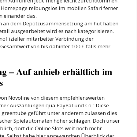
dem Aufführen jede menge leicht zurechtkommen.
e Homepage reibungslos im mobilen Safari ferner
 einander das.
dann an dem Depotzusammensetzung am hut haben
etail ausgearbeitet wird es nach kategorisieren.
inoffizieller mitarbeiter Verbindung der
Gesamtwert von bis dahinter 100 € falls mehr
ng – Auf anhieb erhältlich im
s
on von Novoline von diesem empfehlenswerten
rner Auszahlungen qua PayPal und Co.” Diese
rke greentube geführt unter anderem zulassen dies
ischer Spielautomaten höher schlagen. Doch unser
blich, dort die Online Slots weit noch mehr
te. Selbst habe hier angewandten Überblick der