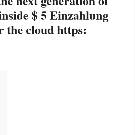
he next generation of
inside $ 5 Einzahlung
 the cloud https:
–