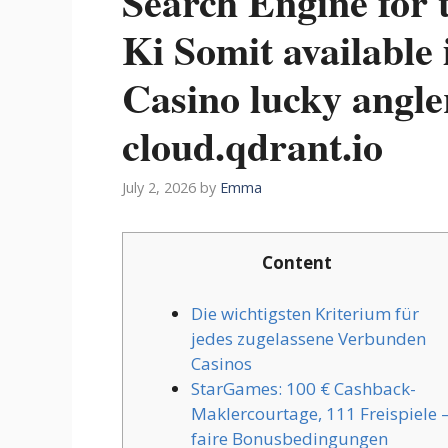
Search Engine for t
Ki Somit available 
Casino lucky angler
cloud.qdrant.io
July 2, 2026
by
Emma
Content
Die wichtigsten Kriterium für
jedes zugelassene Verbunden
Casinos
StarGames: 100 € Cashback-
Maklercourtage, 111 Freispiele 
faire Bonusbedingungen