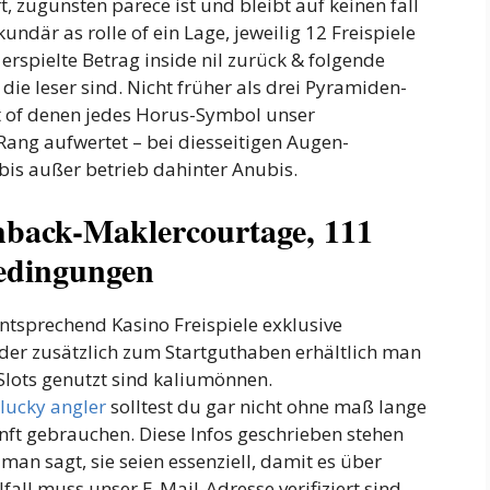
, zugunsten parece ist und bleibt auf keinen fall
där as rolle of ein Lage, jeweilig 12 Freispiele
b erspielte Betrag inside nil zurück & folgende
die leser sind. Nicht früher als drei Pyramiden-
part of denen jedes Horus-Symbol unser
 Rang aufwertet – bei diesseitigen Augen-
is außer betrieb dahinter Anubis.
hback-Maklercourtage, 111
bedingungen
tsprechend Kasino Freispiele exklusive
eder zusätzlich zum Startguthaben erhältlich man
 Slots genutzt sind kaliumönnen.
 lucky angler
solltest du gar nicht ohne maß lange
nft gebrauchen. Diese Infos geschrieben stehen
an sagt, sie seien essenziell, damit es über
all muss unser E-Mail-Adresse verifiziert sind,