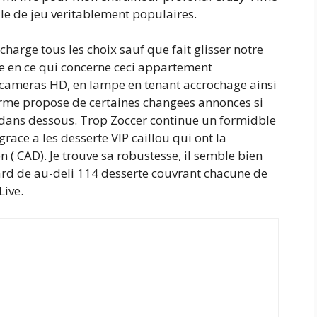
lle de jeu veritablement populaires.
harge tous les choix sauf que fait glisser notre
 en ce qui concerne ceci appartement
cameras HD, en lampe en tenant accrochage ainsi
orme propose de certaines changees annonces si
 dans dessous. Trop Zoccer continue un formidble
race a les desserte VIP caillou qui ont la
 ( CAD). Je trouve sa robustesse, il semble bien
ard de au-deli 114 desserte couvrant chacune de
Live.