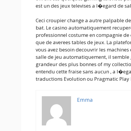
est un des jeux televises a l�egard de sa
Ceci croupier change a autre palpable dec
bat. Le casino automatiquement recupere
professionnel costume en compagnie de 
que de averees tables de jeux. La platef
vous avez besoin decouvrir les machines
salle de jeu automatiquement, il semble g
grandeur des plus bonnes of my collection
entendu cette fraise sans aucun , a l�eg
traductions Evolution ou Pragmatic Play 
Emma