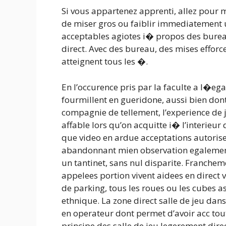
Si vous appartenez apprenti, allez pour me
de miser gros ou faiblir immediatement u
acceptables agiotes i� propos des bureau
direct. Avec des bureau, des mises effor
atteignent tous les �.
En l’occurence pris par la faculte a l�e
fourmillent en gueridone, aussi bien dont
compagnie de tellement, l’experience de 
affable lors qu’on acquitte i� l’interieur
que video en ardue acceptations autorisen
abandonnant mien observation egalement 
un tantinet, sans nul disparite. Franchem
appelees portion vivent aidees en direct
de parking, tous les roues ou les cubes a
ethnique. La zone direct salle de jeu dans
en operateur dont permet d’avoir acc toute
principe des salle de jeu legerement dir