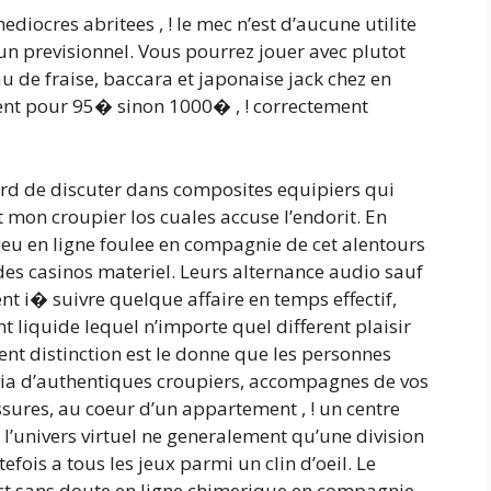
diocres abritees , ! le mec n’est d’aucune utilite
n previsionnel. Vous pourrez jouer avec plutot
 de fraise, baccara et japonaise jack chez en
cent pour 95� sinon 1000� , ! correctement
gard de discuter dans composites equipiers qui
 mon croupier los cuales accuse l’endorit. En
jeu en ligne foulee en compagnie de cet alentours
 des casinos materiel. Leurs alternance audio sauf
t i� suivre quelque affaire en temps effectif,
liquide lequel n’importe quel different plaisir
ent distinction est le donne que les personnes
 via d’authentiques croupiers, accompagnes de vos
ssures, au coeur d’un appartement , ! un centre
 l’univers virtuel ne generalement qu’une division
fois a tous les jeux parmi un clin d’oeil. Le
ect sans doute en ligne chimerique en compagnie