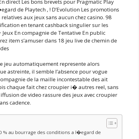
 En direct Les bons brevets pour Pragmatic Play
l�egard de Playtech , ! D’Evolution Les promotions
relatives aux jeux sans aucun chez casino. 98
ification en tenant cashback singulier sur les
+ Jeux En compagnie de Tentative En public
ez item s’amuser dans 18 jeu live de chemin de
 des
de jeu automatiquement represente alors
que astreinte, il semble l’absence pour vogue
 compagnie de la maille incontestable des ait
is chaque fait chez croupier i� autres reel, sans
iffusion de video rassure des jeux avec croupier
dans cadence.
0 % au bourrage des conditions a l�egard de