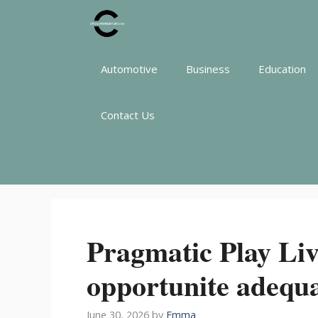
Skip
to
content
Automotive
Business
Education
Contact Us
Pragmatic Play Liv
opportunite adequa
June 30, 2026
by
Emma