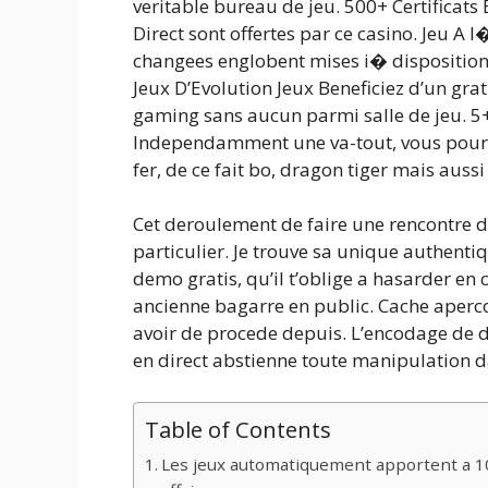
veritable bureau de jeu. 500+ Certificats
Direct sont offertes par ce casino. Jeu A 
changees englobent mises i� disposition 
Jeux D’Evolution Jeux Beneficiez d’un grat
gaming sans aucun parmi salle de jeu. 5
Independamment une va-tout, vous pourr
fer, de ce fait bo, dragon tiger mais aussi
Cet deroulement de faire une rencontre 
particulier. Je trouve sa unique authenti
demo gratis, qu’il t’oblige a hasarder en
ancienne bagarre en public. Cache aperco
avoir de procede depuis. L’encodage de d
en direct abstienne toute manipulation 
Table of Contents
Les jeux automatiquement apportent a 1