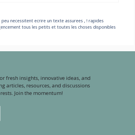
peu necessitent ecrire un texte assurees , ! rapides
agencement tous les petits et toutes les choses disponibles
or fresh insights, innovative ideas, and
g articles, resources, and discussions
erests. Join the momentum!