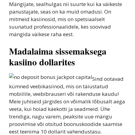
Mängijate, sealhulgas nii suurte kui ka väikeste
panustajate, seas on ka muid omadusi. On
mitmeid kasiinosid, mis on spetsiaalselt
suunatud professionaalidele, kes soovivad
mängida väikese raha eest.
Madalaima sissemaksega
kasiino dollarites
Sind ootavad
kümned veebikasiinod, mis on täiustatud
mobiilile, veebibrauseri või rakenduse kaudu!
Meie juhiseid järgides on võimalik lõbusalt aega
veeta, kui hoiad käekotti ja seadmeid. Ühe
trendiga, nagu varem, peaksite uue mängu
proovimise või otsitud boonuskoodide saamise
eest teenima 10 dollarit vahendustasu.