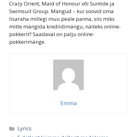
Crazy Orient, Maid of Honour või Suntide ja
Swimsuit Group. Mängud – kui soovid oma
lisaraha millegi muu peale panna, siis miks
mitte mängida krediidimängu, näiteks online-
pokkerit? Saadaval on palju online-
pokkerimänge.
Emma
Categories
Lyrics