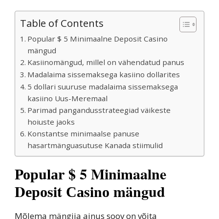
Table of Contents
Рорulаr $ 5 Minimaalne Dероsit Саsinо
mängud
Kasiinomängud, millel on vähendatud panus
Madalaima sissemaksega kasiino dollarites
5 dollari suuruse madalaima sissemaksega
kasiino Uus-Meremaal
Parimad pangandusstrateegiad väikeste
hoiuste jaoks
Konstantse minimaalse panuse
hasartmänguasutuse Kanada stiimulid
Рорulаr $ 5 Minimaalne
Dероsit Саsinо mängud
Mõlema mängija ainus soov on võita