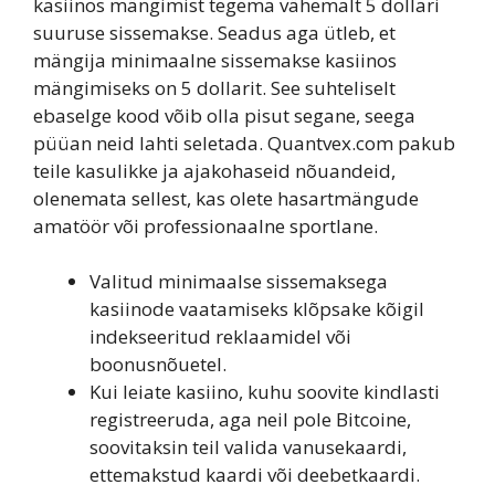
kasiinos mängimist tegema vähemalt 5 dollari
suuruse sissemakse. Seadus aga ütleb, et
mängija minimaalne sissemakse kasiinos
mängimiseks on 5 dollarit. See suhteliselt
ebaselge kood võib olla pisut segane, seega
püüan neid lahti seletada.
Quantvex.com pakub
teile kasulikke ja ajakohaseid nõuandeid,
olenemata sellest, kas olete hasartmängude
amatöör või professionaalne sportlane.
Valitud minimaalse sissemaksega
kasiinode vaatamiseks klõpsake kõigil
indekseeritud reklaamidel või
boonusnõuetel.
Kui leiate kasiino, kuhu soovite kindlasti
registreeruda, aga neil pole Bitcoine,
soovitaksin teil valida vanusekaardi,
ettemakstud kaardi või deebetkaardi.