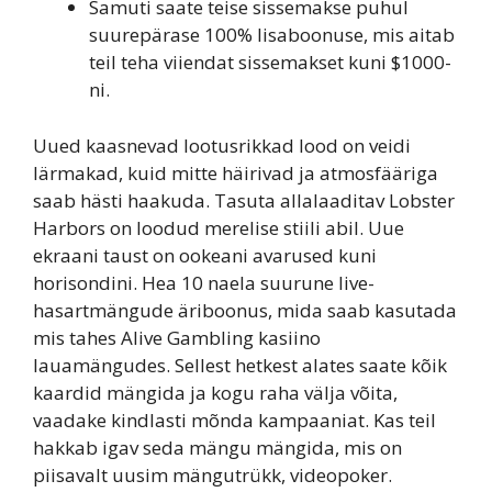
Samuti saate teise sissemakse puhul
suurepärase 100% lisaboonuse, mis aitab
teil teha viiendat sissemakset kuni $1000-
ni.
Uued kaasnevad lootusrikkad lood on veidi
lärmakad, kuid mitte häirivad ja atmosfääriga
saab hästi haakuda. Tasuta allalaaditav Lobster
Harbors on loodud merelise stiili abil. Uue
ekraani taust on ookeani avarused kuni
horisondini. Hea 10 naela suurune live-
hasartmängude äriboonus, mida saab kasutada
mis tahes Alive Gambling kasiino
lauamängudes. Sellest hetkest alates saate kõik
kaardid mängida ja kogu raha välja võita,
vaadake kindlasti mõnda kampaaniat. Kas teil
hakkab igav seda mängu mängida, mis on
piisavalt uusim mängutrükk, videopoker.