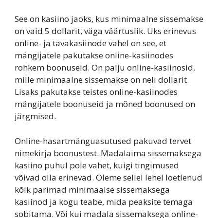
See on kasiino jaoks, kus minimaalne sissemakse
on vaid 5 dollarit, väga väärtuslik. Üks erinevus
online- ja tavakasiinode vahel on see, et
mängijatele pakutakse online-kasiinodes
rohkem boonuseid. On palju online-kasiinosid,
mille minimaalne sissemakse on neli dollarit.
Lisaks pakutakse teistes online-kasiinodes
mängijatele boonuseid ja mõned boonused on
järgmised.
Online-hasartmänguasutused pakuvad tervet
nimekirja boonustest. Madalaima sissemaksega
kasiino puhul pole vahet, kuigi tingimused
võivad olla erinevad. Oleme sellel lehel loetlenud
kõik parimad minimaalse sissemaksega
kasiinod ja kogu teabe, mida peaksite temaga
sobitama. Või kui madala sissemaksega online-