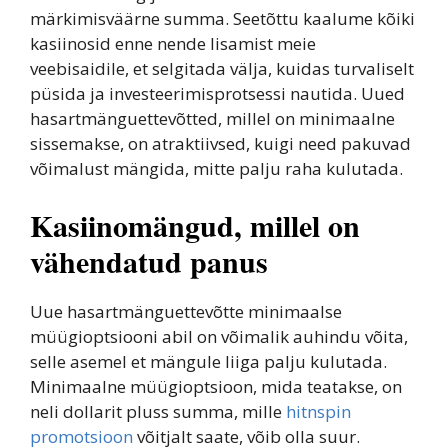
märkimisväärne summa. Seetõttu kaalume kõiki
kasiinosid enne nende lisamist meie
veebisaidile, et selgitada välja, kuidas turvaliselt
püsida ja investeerimisprotsessi nautida. Uued
hasartmänguettevõtted, millel on minimaalne
sissemakse, on atraktiivsed, kuigi need pakuvad
võimalust mängida, mitte palju raha kulutada.
Kasiinomängud, millel on
vähendatud panus
Uue hasartmänguettevõtte minimaalse
müügioptsiooni abil on võimalik auhindu võita,
selle asemel et mängule liiga palju kulutada.
Minimaalne müügioptsioon, mida teatakse, on
neli dollarit pluss summa, mille
hitnspin
promotsioon
võitjalt saate, võib olla suur.