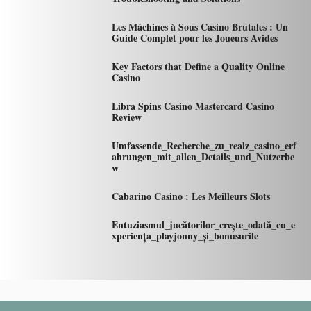
Les Máchines à Sous Casino Brutales : Un
Guide Complet pour les Joueurs Avides
Key Factors that Define a Quality Online
Casino
Libra Spins Casino Mastercard Casino
Review
Umfassende_Recherche_zu_realz_casino_erf
ahrungen_mit_allen_Details_und_Nutzerbe
w
Cabarino Casino : Les Meilleurs Slots
Entuziasmul_jucătorilor_crește_odată_cu_e
xperiența_playjonny_și_bonusurile