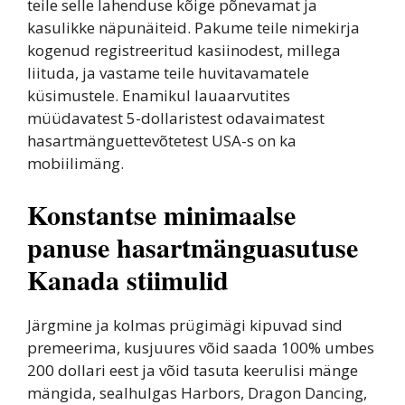
teile selle lahenduse kõige põnevamat ja
kasulikke näpunäiteid. Pakume teile nimekirja
kogenud registreeritud kasiinodest, millega
liituda, ja vastame teile huvitavamatele
küsimustele. Enamikul lauaarvutites
müüdavatest 5-dollaristest odavaimatest
hasartmänguettevõtetest USA-s on ka
mobiilimäng.
Konstantse minimaalse
panuse hasartmänguasutuse
Kanada stiimulid
Järgmine ja kolmas prügimägi kipuvad sind
premeerima, kusjuures võid saada 100% umbes
200 dollari eest ja võid tasuta keerulisi mänge
mängida, sealhulgas Harbors, Dragon Dancing,