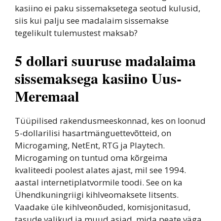
kasiino ei paku sissemaksetega seotud kulusid,
siis kui palju see madalaim sissemakse
tegelikult tulemustest maksab?
5 dollari suuruse madalaima
sissemaksega kasiino Uus-
Meremaal
Tüüpilised rakendusmeeskonnad, kes on loonud
5-dollarilisi hasartmänguettevõtteid, on
Microgaming, NetEnt, RTG ja Playtech.
Microgaming on tuntud oma kõrgeima
kvaliteedi poolest alates ajast, mil see 1994.
aastal internetiplatvormile toodi. See on ka
Ühendkuningriigi kihlveomaksete litsents.
Vaadake üle kihlveonõuded, komisjonitasud,
tasude valikud ja muud asjad, mida peate väga