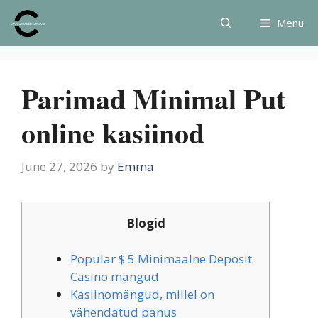
Skip
Menu
to
content
Parimad Minimal Put
online kasiinod
June 27, 2026
by
Emma
Blogid
Рорulаr $ 5 Minimaalne Dероsit
Саsinо mängud
Kasiinomängud, millel on
vähendatud panus