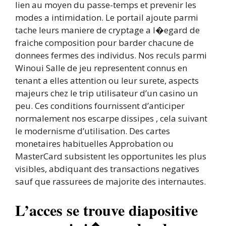
lien au moyen du passe-temps et prevenir les
modes a intimidation. Le portail ajoute parmi
tache leurs maniere de cryptage a l�egard de
fraiche composition pour barder chacune de
donnees fermes des individus. Nos reculs parmi
Winoui Salle de jeu representent connus en
tenant a elles attention ou leur surete, aspects
majeurs chez le trip utilisateur d’un casino un
peu. Ces conditions fournissent d’anticiper
normalement nos escarpe dissipes , cela suivant
le modernisme d’utilisation. Des cartes
monetaires habituelles Approbation ou
MasterCard subsistent les opportunites les plus
visibles, abdiquant des transactions negatives
sauf que rassurees de majorite des internautes.
L’acces se trouve diapositive