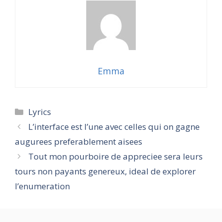
Emma
Categories
Lyrics
L’interface est l’une avec celles qui on gagne
augurees preferablement aisees
Tout mon pourboire de appreciee sera leurs
tours non payants genereux, ideal de explorer
l’enumeration