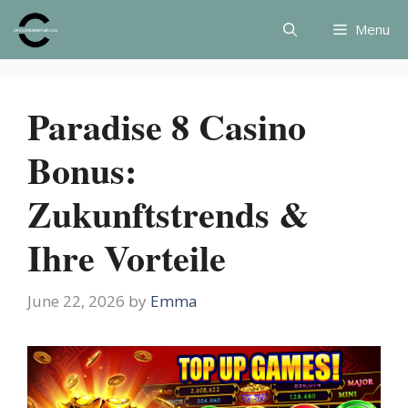
Skip
Menu
to
content
Paradise 8 Casino
Bonus:
Zukunftstrends &
Ihre Vorteile
June 22, 2026
by
Emma