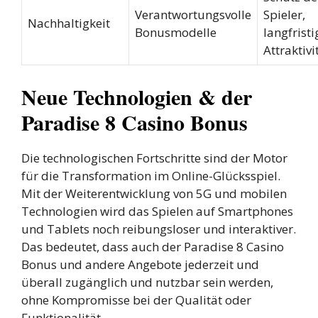
Verantwortungsvolle
Spieler,
Nachhaltigkeit
Bonusmodelle
langfristi
Attraktivi
Neue Technologien & der
Paradise 8 Casino Bonus
Die technologischen Fortschritte sind der Motor
für die Transformation im Online-Glücksspiel.
Mit der Weiterentwicklung von 5G und mobilen
Technologien wird das Spielen auf Smartphones
und Tablets noch reibungsloser und interaktiver.
Das bedeutet, dass auch der Paradise 8 Casino
Bonus und andere Angebote jederzeit und
überall zugänglich und nutzbar sein werden,
ohne Kompromisse bei der Qualität oder
Funktionalität.