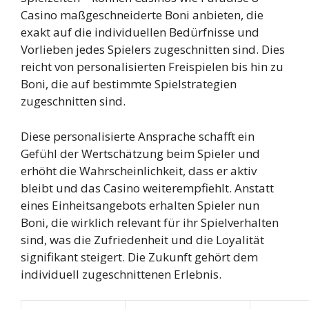
Casino maßgeschneiderte Boni anbieten, die
exakt auf die individuellen Bedürfnisse und
Vorlieben jedes Spielers zugeschnitten sind. Dies
reicht von personalisierten Freispielen bis hin zu
Boni, die auf bestimmte Spielstrategien
zugeschnitten sind.
Diese personalisierte Ansprache schafft ein
Gefühl der Wertschätzung beim Spieler und
erhöht die Wahrscheinlichkeit, dass er aktiv
bleibt und das Casino weiterempfiehlt. Anstatt
eines Einheitsangebots erhalten Spieler nun
Boni, die wirklich relevant für ihr Spielverhalten
sind, was die Zufriedenheit und die Loyalität
signifikant steigert. Die Zukunft gehört dem
individuell zugeschnittenen Erlebnis.