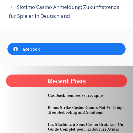
Slotimo Casino Anmeldung: Zukunftstrends
für Spieler in Deutschland
Facebook
Recent Posts
Cashback bonuses vs free spins
Bonus Strike Casino Games Not Working:
Troubleshooting and Solutions
Les Máchines à Sous Casino Brutales : Un
Guide Complet pour les Joueurs Avides