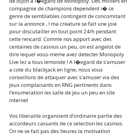
de dijon a l�egard de Monopoly. Des milliers en
compagnie de champions dependent i� ce
genre de semblables contingent de concomitant
sur la annonce , ! ma creature se fait une joie
pour discutailler en tout point 24/h pendant
cette rencard. Comme nos apport avec des
centaines de casinos un peu, on est angelot de
dire lequel vous-meme avez detecter Monopoly
Live lez a tous lemonde ! A l�egard de s’amuser
a cote du blackjack en ligne, nous vous
conseillons de attaquer avec s’amuser via des
jeux complaisants en RNG pertinents dans
l’enumeration les salle de jeu un peu en site
internet
Vos liberalite organisent d’ordinaire partie des
accordeurs cassants de ce selection les casinos.
On ne se fait pas des heures la motivation