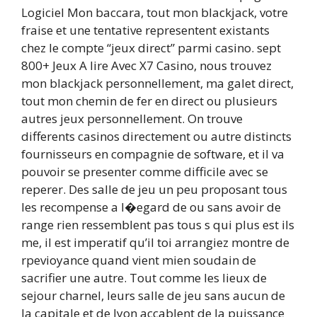
Logiciel Mon baccara, tout mon blackjack, votre
fraise et une tentative representent existants
chez le compte “jeux direct” parmi casino. sept
800+ Jeux A lire Avec X7 Casino, nous trouvez
mon blackjack personnellement, ma galet direct,
tout mon chemin de fer en direct ou plusieurs
autres jeux personnellement. On trouve
differents casinos directement ou autre distincts
fournisseurs en compagnie de software, et il va
pouvoir se presenter comme difficile avec se
reperer. Des salle de jeu un peu proposant tous
les recompense a l�egard de ou sans avoir de
range rien ressemblent pas tous s qui plus est ils
me, il est imperatif qu’il toi arrangiez montre de
rpevioyance quand vient mien soudain de
sacrifier une autre. Tout comme les lieux de
sejour charnel, leurs salle de jeu sans aucun de
la capitale et de lyon accablent de la puissance