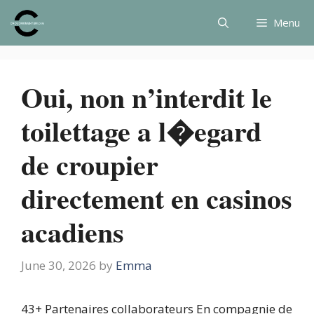
Skip
Menu
to
content
Oui, non n’interdit le
toilettage a l�egard
de croupier
directement en casinos
acadiens
June 30, 2026
by
Emma
43+ Partenaires collaborateurs En compagnie de