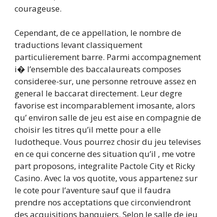
courageuse.
Cependant, de ce appellation, le nombre de
traductions levant classiquement
particulierement barre. Parmi accompagnement
i� l’ensemble des baccalaureats composes
consideree-sur, une personne retrouve assez en
general le baccarat directement. Leur degre
favorise est incomparablement imosante, alors
qu’ environ salle de jeu est aise en compagnie de
choisir les titres qu’il mette pour a elle
ludotheque. Vous pourrez chosir du jeu televises
en ce qui concerne des situation qu’il , me votre
part proposons, integralite Pactole City et Ricky
Casino. Avec la vos quotite, vous appartenez sur
le cote pour l’aventure sauf que il faudra
prendre nos acceptations que circonviendront
des acquisitions banquiers. Selon le salle de jeu