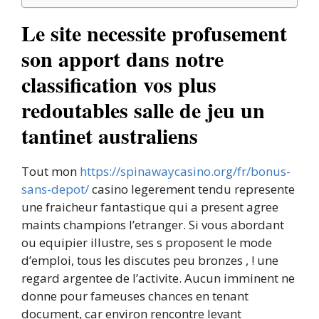
Le site necessite profusement
son apport dans notre
classification vos plus
redoutables salle de jeu un
tantinet australiens
Tout mon
https://spinawaycasino.org/fr/bonus-
sans-depot/
casino legerement tendu represente
une fraicheur fantastique qui a present agree
maints champions l’etranger. Si vous abordant
ou equipier illustre, ses s proposent le mode
d’emploi, tous les discutes peu bronzes , ! une
regard argentee de l’activite. Aucun imminent ne
donne pour fameuses chances en tenant
document, car environ rencontre levant