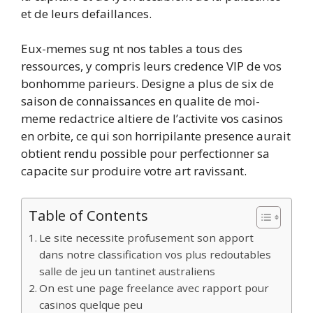
et de leurs defaillances.
Eux-memes sug nt nos tables a tous des
ressources, y compris leurs credence VIP de vos
bonhomme parieurs. Designe a plus de six de
saison de connaissances en qualite de moi-
meme redactrice altiere de l’activite vos casinos
en orbite, ce qui son horripilante presence aurait
obtient rendu possible pour perfectionner sa
capacite sur produire votre art ravissant.
Table of Contents
Le site necessite profusement son apport
dans notre classification vos plus redoutables
salle de jeu un tantinet australiens
On est une page freelance avec rapport pour
casinos quelque peu