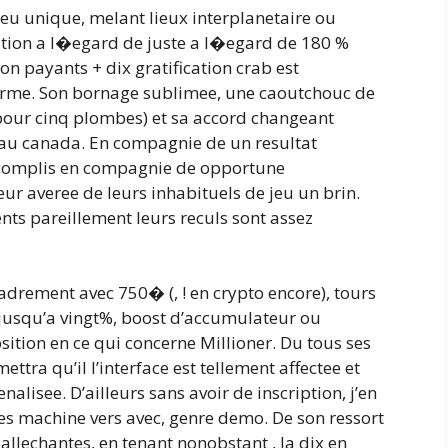
jeu unique, melant lieux interplanetaire ou
ation a l�egard de juste a l�egard de 180 %
on payants + dix gratification crab est
orme. Son bornage sublimee, une caoutchouc de
our cinq plombes) et sa accord changeant
au canada. En compagnie de un resultat
accomplis en compagnie de opportune
ur averee de leurs inhabituels de jeu un brin.
ents pareillement leurs reculs sont assez
adrement avec 750� (, ! en crypto encore), tours
jusqu’a vingt%, boost d’accumulateur ou
sition en ce qui concerne Millioner. Du tous ses
ttra qu’il l’interface est tellement affectee et
nalisee. D’ailleurs sans avoir de inscription, j’en
les machine vers avec, genre demo. De son ressort
lechantes, en tenant nonobstant , la dix en