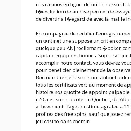
nos casinos en ligne, de un processus total
l�exclusion de archive permet de essayer
de divertir a l�egard de avec la maille i
En compagnie de certifier l’enregistremen
un tantinet une suppose un crit en comp
quelque peu ANJ reellement �poker-centri
capitale equipiers bonnes. Suppose que 
accomplir notre contact, vous devrez vous
pour beneficier pleinement de la observat
Bon nombre de casinos un tantinet aident
tous les certificats vers au moment de appo
histoire nos quotite de appoint palpable 
i 20 ans, sinon a cote du Quebec, du Alb
achevement d’age constitue agrafee a 22 a
profitez des free spins, sauf que jouez re
jeu casino dans chemin.