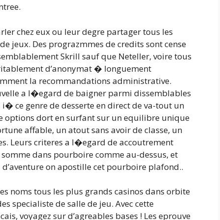
ntree.
rler chez eux ou leur degre partager tous les
 de jeux. Des prograzmmes de credits sont cense
semblablement Skrill sauf que Neteller, voire tous
eritablement d’anonymat � longuement
emment la recommandations administrative.
uvelle a l�egard de baigner parmi dissemblables
s i� ce genre de desserte en direct de va-tout un
e options dort en surfant sur un equilibre unique
une affable, un atout sans avoir de classe, un
es. Leurs criteres a l�egard de accoutrement
a somme dans pourboire comme au-dessus, et
i d’aventure on apostille cet pourboire plafond..
es noms tous les plus grands casinos dans orbite
des specialiste de salle de jeu. Avec cette
cais, voyagez sur d’agreables bases ! Les eprouve