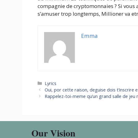
compagnie de cryptomonnaies ? Si vous a
s’amuser trop longtemps, Millioner va etr
Emma
Categories
Lyrics
Oui, por cette raison, deguise dois t’inscrire
Rappelez-toi-meme qu’un grand salle de jeu r
Our Vision