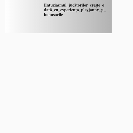
Entuziasmul_jucătorilor_crește_o
dată_cu_experiența_playjonny_și_
bonusurile