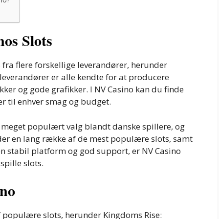
nos Slots
s fra flere forskellige leverandører, herunder
 leverandører er alle kendte for at producere
ker og gode grafikker. I NV Casino kan du finde
er til enhver smag og budget.
et meget populært valg blandt danske spillere, og
yder en lang række af de mest populære slots, samt
en stabil platform og god support, er NV Casino
spille slots.
ino
f populære slots, herunder Kingdoms Rise: