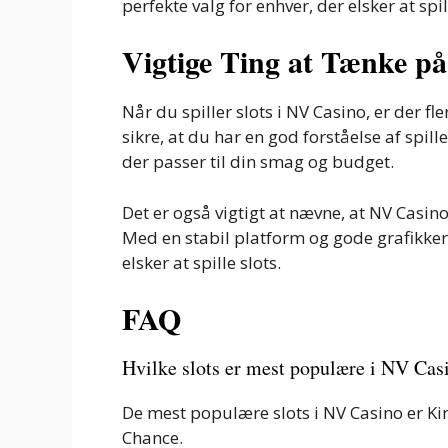
perfekte valg for enhver, der elsker at spil
Vigtige Ting at Tænke på
Når du spiller slots i NV Casino, er der f
sikre, at du har en god forståelse af spill
der passer til din smag og budget.
Det er også vigtigt at nævne, at NV Casin
Med en stabil platform og gode grafikker,
elsker at spille slots.
FAQ
Hvilke slots er mest populære i NV Cas
De mest populære slots i NV Casino er Ki
Chance.