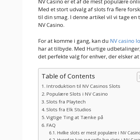
NV Casino er et af de mest populære onli
Med et stort udvalg af slots fra flere fors
til din smag. I denne artikel vil vi tage en
NV Casino.
For at komme i gang, kan du
NV casino l
har at tilbyde. Med Hurtige udbetalinger
det perfekte valg for enhver, der elsker at 
Table of Contents
Introduktion til NV Casinos Slots
Populære Slots i NV Casino
Slots fra Playtech
Slots fra Elk Studios
Vigtige Ting at Tænke på
FAQ
Hvilke slots er mest populære i NV Casin
Hvordan kan jeg spille live slots i NV Cas