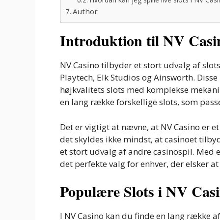
Author
Introduktion til NV Casi
NV Casino tilbyder et stort udvalg af slot
Playtech, Elk Studios og Ainsworth. Disse
højkvalitets slots med komplekse mekanik
en lang række forskellige slots, som pass
Det er vigtigt at nævne, at NV Casino er 
det skyldes ikke mindst, at casinoet tilb
et stort udvalg af andre casinospil. Med 
det perfekte valg for enhver, der elsker at 
Populære Slots i NV Cas
I NV Casino kan du finde en lang række a