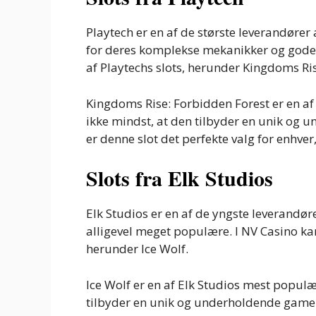
Playtech er en af de største leverandører a
for deres komplekse mekanikker og gode g
af Playtechs slots, herunder Kingdoms Ri
Kingdoms Rise: Forbidden Forest er en af
ikke mindst, at den tilbyder en unik og 
er denne slot det perfekte valg for enhver, 
Slots fra Elk Studios
Elk Studios er en af de yngste leverandører
alligevel meget populære. I NV Casino kan
herunder Ice Wolf.
Ice Wolf er en af Elk Studios mest populæ
tilbyder en unik og underholdende gamepl