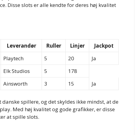
. Disse slots er alle kendte for deres høj kvalitet
Leverandør
Ruller
Linjer
Jackpot
Playtech
5
20
Ja
Elk Studios
5
178
Ainsworth
3
15
Ja
 danske spillere, og det skyldes ikke mindst, at de
ay. Med høj kvalitet og gode grafikker, er disse
r at spille slots.