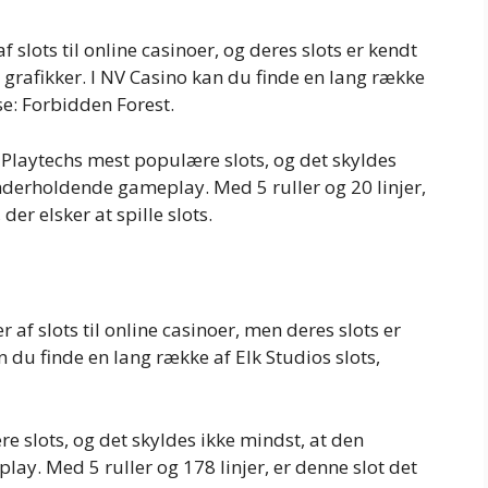
f slots til online casinoer, og deres slots er kendt
rafikker. I NV Casino kan du finde en lang række
se: Forbidden Forest.
 Playtechs mest populære slots, og det skyldes
underholdende gameplay. Med 5 ruller og 20 linjer,
der elsker at spille slots.
 af slots til online casinoer, men deres slots er
 du finde en lang række af Elk Studios slots,
re slots, og det skyldes ikke mindst, at den
ay. Med 5 ruller og 178 linjer, er denne slot det