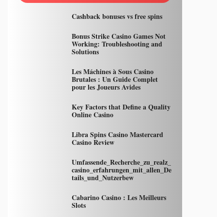
Cashback bonuses vs free spins
Bonus Strike Casino Games Not
Working: Troubleshooting and
Solutions
Les Máchines à Sous Casino
Brutales : Un Guide Complet
pour les Joueurs Avides
Key Factors that Define a Quality
Online Casino
Libra Spins Casino Mastercard
Casino Review
Umfassende_Recherche_zu_realz_
casino_erfahrungen_mit_allen_De
tails_und_Nutzerbew
Cabarino Casino : Les Meilleurs
Slots