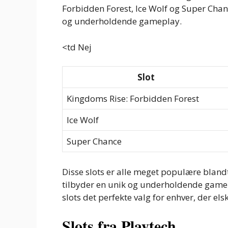
Forbidden Forest, Ice Wolf og Super Chance
og underholdende gameplay.
<td Nej
Slot
Kingdoms Rise: Forbidden Forest
Ice Wolf
Super Chance
Disse slots er alle meget populære blandt
tilbyder en unik og underholdende gamepl
slots det perfekte valg for enhver, der elske
Slots fra Playtech