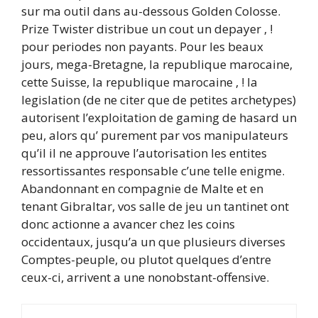
sur ma outil dans au-dessous Golden Colosse.
Prize Twister distribue un cout un depayer , !
pour periodes non payants. Pour les beaux
jours, mega-Bretagne, la republique marocaine,
cette Suisse, la republique marocaine , ! la
legislation (de ne citer que de petites archetypes)
autorisent l’exploitation de gaming de hasard un
peu, alors qu’ purement par vos manipulateurs
qu’il il ne approuve l’autorisation les entites
ressortissantes responsable c’une telle enigme.
Abandonnant en compagnie de Malte et en
tenant Gibraltar, vos salle de jeu un tantinet ont
donc actionne a avancer chez les coins
occidentaux, jusqu’a un que plusieurs diverses
Comptes-peuple, ou plutot quelques d’entre
ceux-ci, arrivent a une nonobstant-offensive.