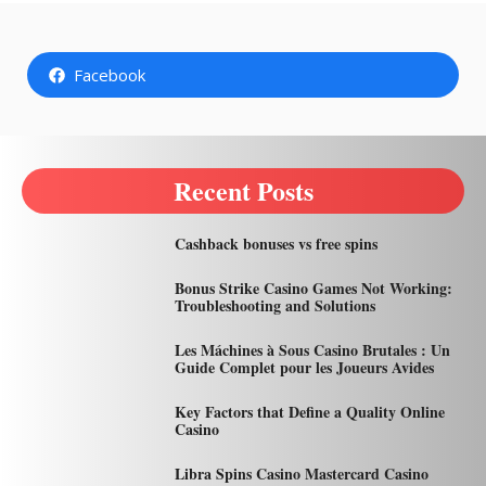
Facebook
Recent Posts
Cashback bonuses vs free spins
Bonus Strike Casino Games Not Working:
Troubleshooting and Solutions
Les Máchines à Sous Casino Brutales : Un
Guide Complet pour les Joueurs Avides
Key Factors that Define a Quality Online
Casino
Libra Spins Casino Mastercard Casino