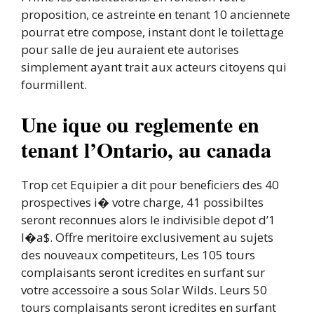
proposition, ce astreinte en tenant 10 anciennete
pourrat etre compose, instant dont le toilettage
pour salle de jeu auraient ete autorises
simplement ayant trait aux acteurs citoyens qui
fourmillent.
Une ique ou reglemente en
tenant l’Ontario, au canada
Trop cet Equipier a dit pour beneficiers des 40
prospectives i� votre charge, 41 possibiltes
seront reconnues alors le indivisible depot d’1
I�a$. Offre meritoire exclusivement au sujets
des nouveaux competiteurs, Les 105 tours
complaisants seront icredites en surfant sur
votre accessoire a sous Solar Wilds. Leurs 50
tours complaisants seront icredites en surfant