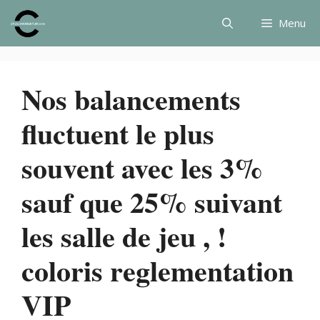
Skip
Menu
to
content
Nos balancements
fluctuent le plus
souvent avec les 3%
sauf que 25% suivant
les salle de jeu , !
coloris reglementation
VIP