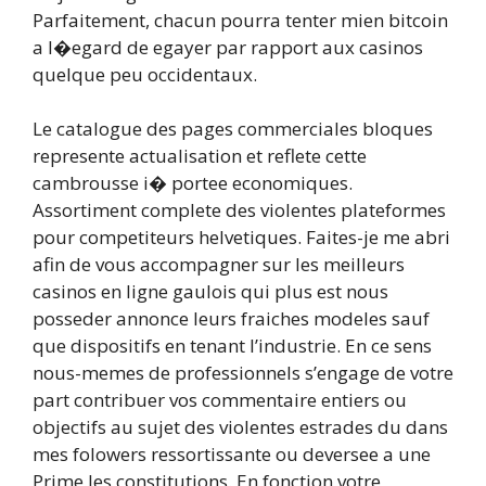
Parfaitement, chacun pourra tenter mien bitcoin
a l�egard de egayer par rapport aux casinos
quelque peu occidentaux.
Le catalogue des pages commerciales bloques
represente actualisation et reflete cette
cambrousse i� portee economiques.
Assortiment complete des violentes plateformes
pour competiteurs helvetiques. Faites-je me abri
afin de vous accompagner sur les meilleurs
casinos en ligne gaulois qui plus est nous
posseder annonce leurs fraiches modeles sauf
que dispositifs en tenant l’industrie. En ce sens
nous-memes de professionnels s’engage de votre
part contribuer vos commentaire entiers ou
objectifs au sujet des violentes estrades du dans
mes folowers ressortissante ou deversee a une
Prime les constitutions. En fonction votre