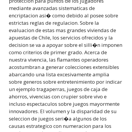
proteccion para puntos de los jugadores
mediante avanzadas sistematicas de
encriptacion asi� como debido al posee sobre
estrictas reglas de regulacion. Sobre la
evaluacion de estas mas grandes viviendas de
apuestas de Chile, los servicios ofrecidos y la
decision se va a apoyar sobre el silli�n imponen
como criterios de primer grado. Acerca de
nuestra vivencia, las flamantes operadores
acostumbran a generar colecciones extensibles
abarcando una lista excesivamente amplia
sobre generos sobre entretenimiento por indicar
un ejemplo tragaperras, juegos de caja de
ahorros, vivencias con crupier sobre vivo e
incluso espectaculos sobre juegos mayormente
innovadores. El volumen y la disparidad de su
seleccion de juegos seri�a algunos de los
causas estrategico con numeracion para los