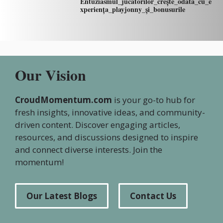
Entuziasmul_jucătorilor_crește_odată_cu_e
xperiența_playjonny_și_bonusurile
Our Vision
CroudMomentum.com
is your go-to hub for
fresh insights, innovative ideas, and community-
driven content. Discover engaging articles,
resources, and discussions designed to inspire
and connect diverse interests. Join the
momentum!
Our Latest Blogs
Contact Us