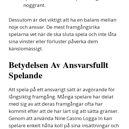
noggrant.
Dessutom är det viktigt att ha en balans mellan
nöje och ansvar. De mest framgångsrika
spelarna vet när de ska sluta spela och inte låta
sina vinster eller förluster påverka dem
känslomässigt.
Betydelsen Av Ansvarsfullt
Spelande
Att spela på ett ansvarigt sätt är avgörande för
långsiktig framgång. Många spelare har delat
med sig av att deras framgångar ofta har
kommit efter att de har lärt sig att sätta gränser.
Genom att använda Nine Casino Logga In kan
spelare enkelt hålla koll på sina insättningar och