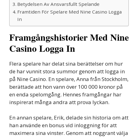
Betydelsen Av Ansvarsfullt Spelande
Framtiden För Spelare Med Nine Casino Logga
In
Framgångshistorier Med Nine
Casino Logga In
Flera spelare har delat sina berättelser om hur
de har vunnit stora summor genom att logga in
på Nine Casino. En spelare, Anna från Stockholm,
berättade att hon vann över 100 000 kronor på
en enda spelomgång. Hennes framgångar har
inspirerat många andra att prova lyckan.
En annan spelare, Erik, delade sin historia om att
han använde en bonus vid inloggning för att
maximera sina vinster. Genom att noggrant välja