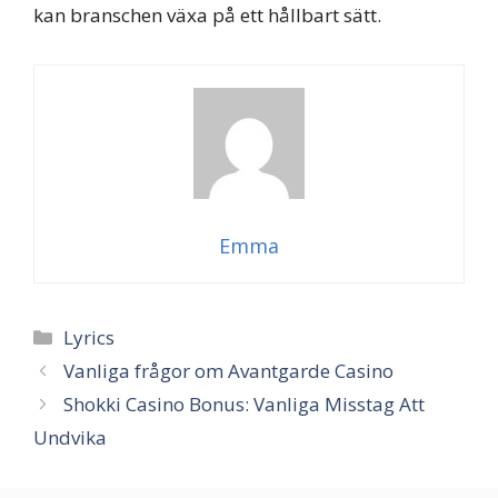
kan branschen växa på ett hållbart sätt.
Emma
Categories
Lyrics
Vanliga frågor om Avantgarde Casino
Shokki Casino Bonus: Vanliga Misstag Att
Undvika