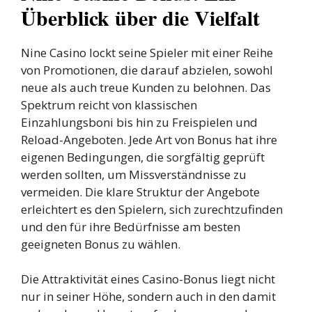
Überblick über die Vielfalt
Nine Casino lockt seine Spieler mit einer Reihe
von Promotionen, die darauf abzielen, sowohl
neue als auch treue Kunden zu belohnen. Das
Spektrum reicht von klassischen
Einzahlungsboni bis hin zu Freispielen und
Reload-Angeboten. Jede Art von Bonus hat ihre
eigenen Bedingungen, die sorgfältig geprüft
werden sollten, um Missverständnisse zu
vermeiden. Die klare Struktur der Angebote
erleichtert es den Spielern, sich zurechtzufinden
und den für ihre Bedürfnisse am besten
geeigneten Bonus zu wählen.
Die Attraktivität eines Casino-Bonus liegt nicht
nur in seiner Höhe, sondern auch in den damit