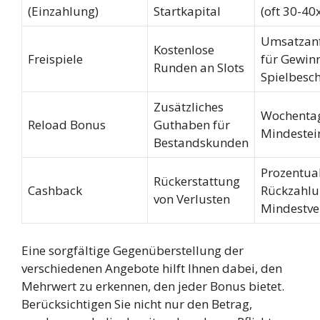
(Einzahlung)
Startkapital
(oft 30-40
Umsatzan
Kostenlose
Freispiele
für Gewin
Runden an Slots
Spielbesc
Zusätzliches
Wochenta
Reload Bonus
Guthaben für
Mindestei
Bestandskunden
Prozentua
Rückerstattung
Cashback
Rückzahlu
von Verlusten
Mindestve
Eine sorgfältige Gegenüberstellung der
verschiedenen Angebote hilft Ihnen dabei, den
Mehrwert zu erkennen, den jeder Bonus bietet.
Berücksichtigen Sie nicht nur den Betrag,