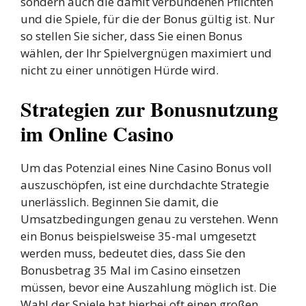
sondern auch die damit verbundenen Pflichten
und die Spiele, für die der Bonus gültig ist. Nur
so stellen Sie sicher, dass Sie einen Bonus
wählen, der Ihr Spielvergnügen maximiert und
nicht zu einer unnötigen Hürde wird.
Strategien zur Bonusnutzung
im Online Casino
Um das Potenzial eines Nine Casino Bonus voll
auszuschöpfen, ist eine durchdachte Strategie
unerlässlich. Beginnen Sie damit, die
Umsatzbedingungen genau zu verstehen. Wenn
ein Bonus beispielsweise 35-mal umgesetzt
werden muss, bedeutet dies, dass Sie den
Bonusbetrag 35 Mal im Casino einsetzen
müssen, bevor eine Auszahlung möglich ist. Die
Wahl der Spiele hat hierbei oft einen großen