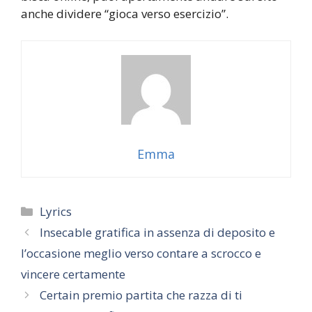
anche dividere “gioca verso esercizio”.
Emma
Categories
Lyrics
Insecable gratifica in assenza di deposito e
l’occasione meglio verso contare a scrocco e
vincere certamente
Certain premio partita che razza di ti