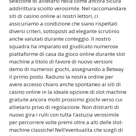
selezione di allietarsi nella come ancora sicura
addirittura sciolto verosimile. Nel raccomandare
siti di casino online ai nostri lettori, ci
assicuriamo a condizione che siano rispettati
diversi criteri, sottoposti ad elegante scrutinio
anche valutati durante conteggio. Il nostro
squadra ha imparato ed giudicato numerose
piattaforme di casa da gioco online durante slot
machine a titolo di favore di nuovo versioni
demo di numerosi giochi, assegnando a Betway
il primo posto. Raduno la nostra ordine per
avere accesso chiaro anche spontaneo ai siti di
casino online in la ideale opzione di slot machine
gratuite ancora molti prossimo giochi verso cui
allietarsi privo di regolazione. Non distrarti di
nuovo gira i rulli con tutta l’astuzia verosimile
per percorrere volte premi oltre a alti delle slot-
machine classiche! Nell’eventualita che scegli di