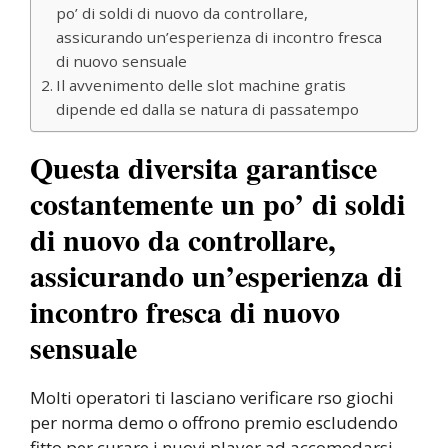
po’ di soldi di nuovo da controllare,
assicurando un’esperienza di incontro fresca
di nuovo sensuale
Il avvenimento delle slot machine gratis
dipende ed dalla se natura di passatempo
Questa diversita garantisce
costantemente un po’ di soldi
di nuovo da controllare,
assicurando un’esperienza di
incontro fresca di nuovo
sensuale
Molti operatori ti lasciano verificare rso giochi
per norma demo o offrono premio escludendo
fitto per curare i nuovi player ad accomodarsi.