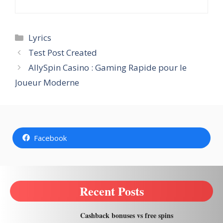
Categories
Lyrics
Test Post Created
AllySpin Casino : Gaming Rapide pour le
Joueur Moderne
Facebook
Recent Posts
Cashback bonuses vs free spins