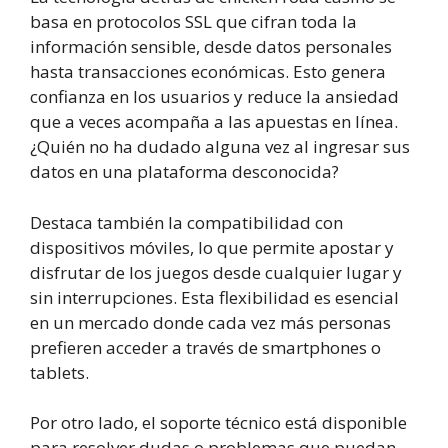
basa en protocolos SSL que cifran toda la
información sensible, desde datos personales
hasta transacciones económicas. Esto genera
confianza en los usuarios y reduce la ansiedad
que a veces acompaña a las apuestas en línea.
¿Quién no ha dudado alguna vez al ingresar sus
datos en una plataforma desconocida?
Destaca también la compatibilidad con
dispositivos móviles, lo que permite apostar y
disfrutar de los juegos desde cualquier lugar y
sin interrupciones. Esta flexibilidad es esencial
en un mercado donde cada vez más personas
prefieren acceder a través de smartphones o
tablets.
Por otro lado, el soporte técnico está disponible
para resolver dudas o problemas que puedan