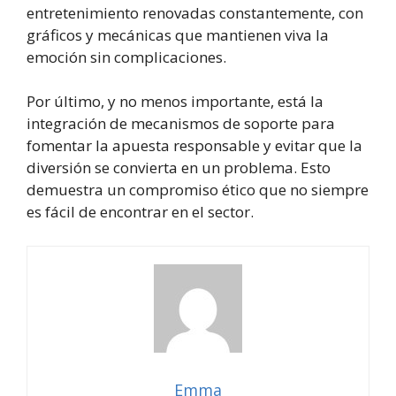
entretenimiento renovadas constantemente, con
gráficos y mecánicas que mantienen viva la
emoción sin complicaciones.
Por último, y no menos importante, está la
integración de mecanismos de soporte para
fomentar la apuesta responsable y evitar que la
diversión se convierta en un problema. Esto
demuestra un compromiso ético que no siempre
es fácil de encontrar en el sector.
Emma