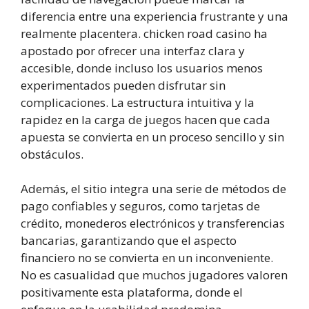
diferencia entre una experiencia frustrante y una
realmente placentera. chicken road casino ha
apostado por ofrecer una interfaz clara y
accesible, donde incluso los usuarios menos
experimentados pueden disfrutar sin
complicaciones. La estructura intuitiva y la
rapidez en la carga de juegos hacen que cada
apuesta se convierta en un proceso sencillo y sin
obstáculos.
Además, el sitio integra una serie de métodos de
pago confiables y seguros, como tarjetas de
crédito, monederos electrónicos y transferencias
bancarias, garantizando que el aspecto
financiero no se convierta en un inconveniente.
No es casualidad que muchos jugadores valoren
positivamente esta plataforma, donde el