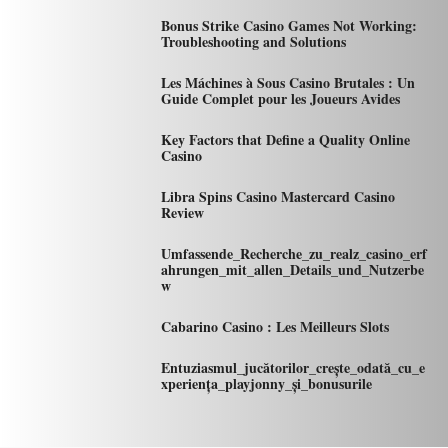
Bonus Strike Casino Games Not Working:
Troubleshooting and Solutions
Les Máchines à Sous Casino Brutales : Un
Guide Complet pour les Joueurs Avides
Key Factors that Define a Quality Online
Casino
Libra Spins Casino Mastercard Casino
Review
Umfassende_Recherche_zu_realz_casino_erf
ahrungen_mit_allen_Details_und_Nutzerbe
w
Cabarino Casino : Les Meilleurs Slots
Entuziasmul_jucătorilor_crește_odată_cu_e
xperiența_playjonny_și_bonusurile