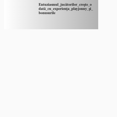
Entuziasmul_jucătorilor_crește_o
dată_cu_experiența_playjonny_și_
bonusurile