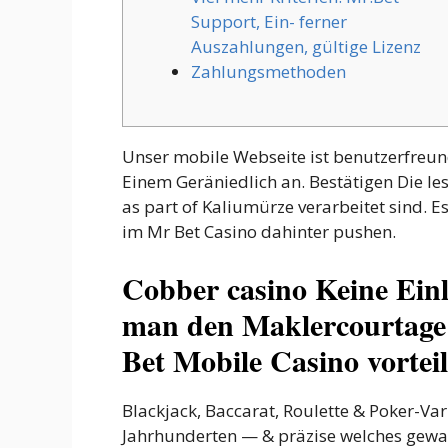
Support, Ein- ferner
Auszahlungen, gültige Lizenz
Zahlungsmethoden
Unser mobile Webseite ist benutzerfreund
Einem Geräniedlich an. Bestätigen Die l
as part of Kaliumürze verarbeitet sind.
im Mr Bet Casino dahinter pushen.
Cobber casino Keine Ein
man den Maklercourtage i
Bet Mobile Casino vortei
Blackjack, Baccarat, Roulette & Poker-V
Jahrhunderten — & präzise welches gewal