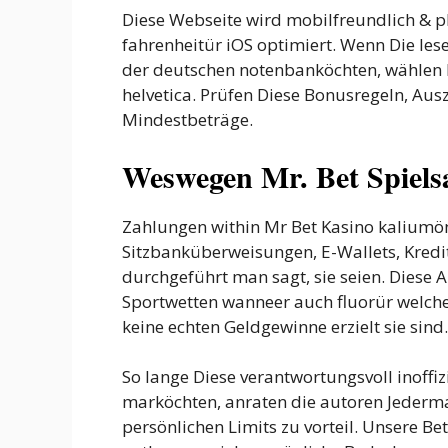
Diese Webseite wird mobilfreundlich & p
fahrenheitür iOS optimiert. Wenn Die les
der deutschen notenbanköchten, wählen D
helvetica. Prüfen Diese Bonusregeln, A
Mindestbeträge.
Weswegen Mr. Bet Spielsa
Zahlungen within Mr Bet Kasino kaliumö
Sitzbanküberweisungen, E-Wallets, Kred
durchgeführt man sagt, sie seien. Diese
Sportwetten wanneer auch fluorür welche
keine echten Geldgewinne erzielt sie sind.
So lange Diese verantwortungsvoll inoffiz
marköchten, anraten die autoren Jederma
persönlichen Limits zu vorteil. Unsere