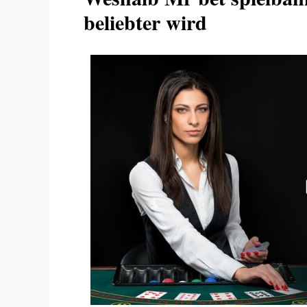
beliebter wird