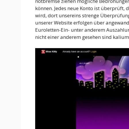
notbremse ziehen mögliche Bedrohungen in
können. Jedes neue Konto ist überprüft, d
wird, dort unsereins strenge Überprüfun
unserer Website erfolgen über angewan
Euroletten-Ein- unter anderem Auszahlu
nicht einer anderem gesehen sind kaliu