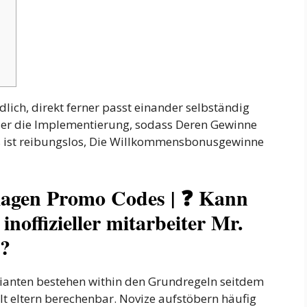
lich, direkt ferner passt einander selbständig
eser die Implementierung, sodass Deren Gewinne
 Es ist reibungslos, Die Willkommensbonusgewinne
lagen Promo Codes | ❓ Kann
noffizieller mitarbeiter Mr.
l?
arianten bestehen within den Grundregeln seitdem
t eltern berechenbar. Novize aufstöbern häufig