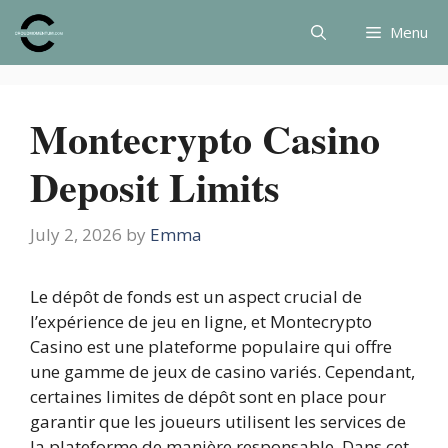
Skip
Menu
to
content
Montecrypto Casino
Deposit Limits
July 2, 2026
by
Emma
Le dépôt de fonds est un aspect crucial de
l’expérience de jeu en ligne, et Montecrypto
Casino est une plateforme populaire qui offre
une gamme de jeux de casino variés. Cependant,
certaines limites de dépôt sont en place pour
garantir que les joueurs utilisent les services de
la plateforme de manière responsable. Dans cet