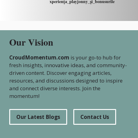
xperiența_playjonny_și_bonusurile
Our Vision
CroudMomentum.com
is your go-to hub for
fresh insights, innovative ideas, and community-
driven content. Discover engaging articles,
resources, and discussions designed to inspire
and connect diverse interests. Join the
momentum!
Our Latest Blogs
Contact Us