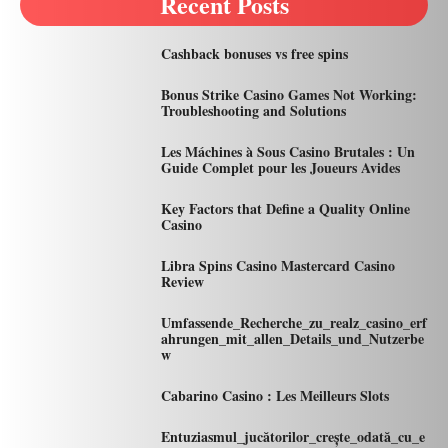
Recent Posts
Cashback bonuses vs free spins
Bonus Strike Casino Games Not Working:
Troubleshooting and Solutions
Les Máchines à Sous Casino Brutales : Un
Guide Complet pour les Joueurs Avides
Key Factors that Define a Quality Online
Casino
Libra Spins Casino Mastercard Casino
Review
Umfassende_Recherche_zu_realz_casino_erf
ahrungen_mit_allen_Details_und_Nutzerbe
w
Cabarino Casino : Les Meilleurs Slots
Entuziasmul_jucătorilor_crește_odată_cu_e