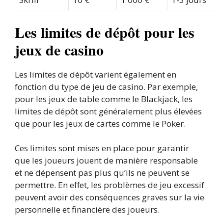
Les limites de dépôt pour les
jeux de casino
Les limites de dépôt varient également en
fonction du type de jeu de casino. Par exemple,
pour les jeux de table comme le Blackjack, les
limites de dépôt sont généralement plus élevées
que pour les jeux de cartes comme le Poker.
Ces limites sont mises en place pour garantir
que les joueurs jouent de manière responsable
et ne dépensent pas plus qu’ils ne peuvent se
permettre. En effet, les problèmes de jeu excessif
peuvent avoir des conséquences graves sur la vie
personnelle et financière des joueurs.