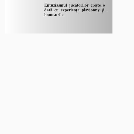
Entuziasmul_jucătorilor_crește_o
dată_cu_experiența_playjonny_și_
bonusurile