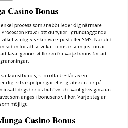
a Casino Bonus
n enkel process som snabbt leder dig närmare
. Processen kräver att du fyller i grundläggande
ilket vanligtvis sker via e-post eller SMS. När ditt
anjsidan för att se vilka bonusar som just nu är
t att läsa igenom villkoren för varje bonus för att
egränsningar.
n välkomstbonus, som ofta består av en
ger dig extra spelpengar eller gratisrundor på
en insättningsbonus behöver du vanligtvis göra en
vet som anges i bonusens villkor. Varje steg är
 som möjligt.
n Manga Casino Bonus