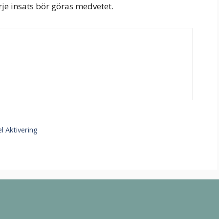
rje insats bör göras medvetet.
l Aktivering