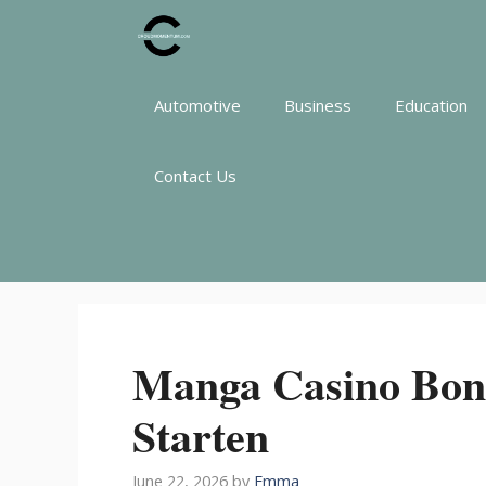
Skip
to
content
Automotive
Business
Education
Contact Us
Manga Casino Bonu
Starten
June 22, 2026
by
Emma