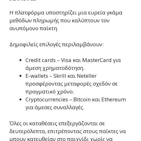
Η πλατφόρμα υποστηρίζει μια ευρεία γκάμα
μεθόδων πληρωμής που καλύπτουν τον
ανυπόμονο παίκτη.
Δημοφιλείς επιλογές περιλαμβάνουν:
Credit cards – Visa και MasterCard για
άμεση χρηματοδότηση.
E‑wallets – Skrill και Neteller
προσφέροντας μεταφορές σχεδόν σε
πραγματικό χρόνο.
Cryptocurrencies – Bitcoin και Ethereum
για άμεσες συναλλαγές.
Όλες οι καταθέσεις επεξεργάζονται σε
δευτερόλεπτα, επιτρέποντας στους παίκτες να
μπουν κατευθείαν στο παιχνίδι χωρίς να