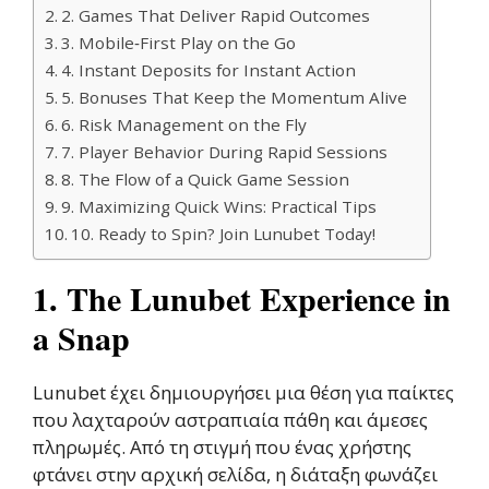
2. Games That Deliver Rapid Outcomes
3. Mobile‑First Play on the Go
4. Instant Deposits for Instant Action
5. Bonuses That Keep the Momentum Alive
6. Risk Management on the Fly
7. Player Behavior During Rapid Sessions
8. The Flow of a Quick Game Session
9. Maximizing Quick Wins: Practical Tips
10. Ready to Spin? Join Lunubet Today!
1. The Lunubet Experience in
a Snap
Lunubet έχει δημιουργήσει μια θέση για παίκτες
που λαχταρούν αστραπιαία πάθη και άμεσες
πληρωμές. Από τη στιγμή που ένας χρήστης
φτάνει στην αρχική σελίδα, η διάταξη φωνάζει