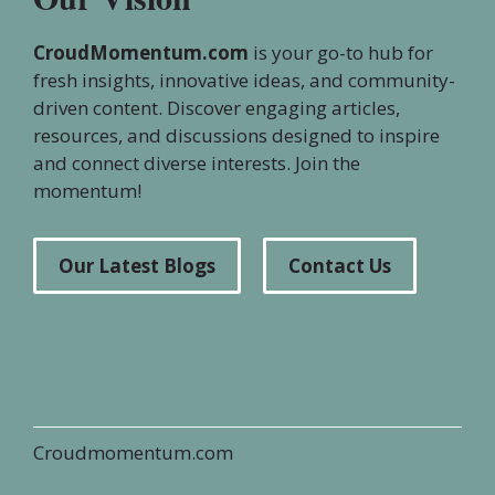
CroudMomentum.com
is your go-to hub for
fresh insights, innovative ideas, and community-
driven content. Discover engaging articles,
resources, and discussions designed to inspire
and connect diverse interests. Join the
momentum!
Our Latest Blogs
Contact Us
Croudmomentum.com