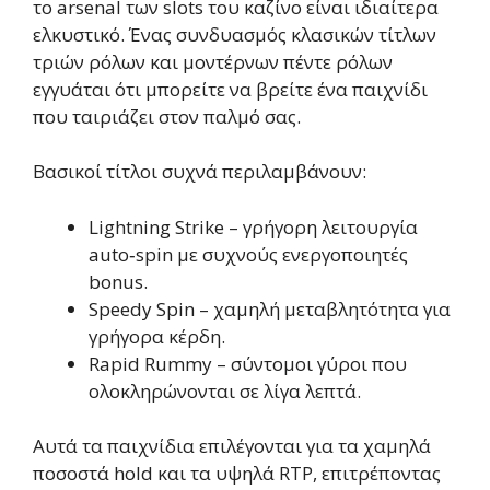
το arsenal των slots του καζίνο είναι ιδιαίτερα
ελκυστικό. Ένας συνδυασμός κλασικών τίτλων
τριών ρόλων και μοντέρνων πέντε ρόλων
εγγυάται ότι μπορείτε να βρείτε ένα παιχνίδι
που ταιριάζει στον παλμό σας.
Βασικοί τίτλοι συχνά περιλαμβάνουν:
Lightning Strike – γρήγορη λειτουργία
auto‑spin με συχνούς ενεργοποιητές
bonus.
Speedy Spin – χαμηλή μεταβλητότητα για
γρήγορα κέρδη.
Rapid Rummy – σύντομοι γύροι που
ολοκληρώνονται σε λίγα λεπτά.
Αυτά τα παιχνίδια επιλέγονται για τα χαμηλά
ποσοστά hold και τα υψηλά RTP, επιτρέποντας