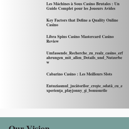
Les Máchines à Sous Casino Brutales : Un
Guide Complet pour les Joueurs Avides
Key Factors that Define a Quality Online
Casino
Libra Spins Casino Mastercard Casino
Review
Umfassende_Recherche_zu_realz_casino_erf
ahrungen_mit_allen_Details_und_Nutzerbe
w
Cabarino Casino : Les Meilleurs Slots
Entuziasmul_jucătorilor_crește_odată_cu_e
xperiența_playjonny_și_bonusurile
Our Vision