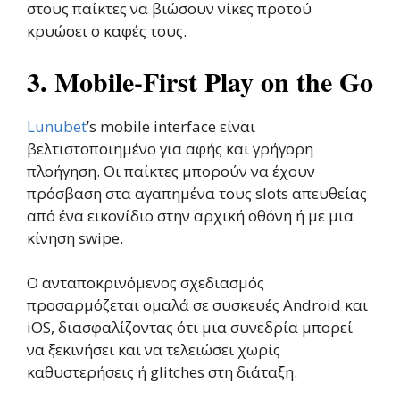
στους παίκτες να βιώσουν νίκες προτού
κρυώσει ο καφές τους.
3. Mobile‑First Play on the Go
Lunubet
’s mobile interface είναι
βελτιστοποιημένο για αφής και γρήγορη
πλοήγηση. Οι παίκτες μπορούν να έχουν
πρόσβαση στα αγαπημένα τους slots απευθείας
από ένα εικονίδιο στην αρχική οθόνη ή με μια
κίνηση swipe.
Ο ανταποκρινόμενος σχεδιασμός
προσαρμόζεται ομαλά σε συσκευές Android και
iOS, διασφαλίζοντας ότι μια συνεδρία μπορεί
να ξεκινήσει και να τελειώσει χωρίς
καθυστερήσεις ή glitches στη διάταξη.