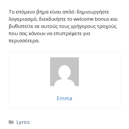
Το επόμενο βήμα είναι απλό: δημιουργήστε
λογαριασμό, διεκδικήστε το welcome bonus και
βυθιστείτε σε αυτούς τους γρήγορους τροχούς
που σας κάνουν να επιστρέφετε για
περισσότερα.
Emma
Categories
Lyrics