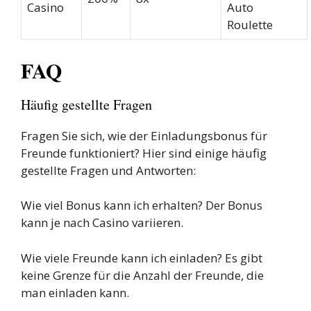
Casino
Auto
Roulette
FAQ
Häufig gestellte Fragen
Fragen Sie sich, wie der Einladungsbonus für
Freunde funktioniert? Hier sind einige häufig
gestellte Fragen und Antworten:
Wie viel Bonus kann ich erhalten? Der Bonus
kann je nach Casino variieren.
Wie viele Freunde kann ich einladen? Es gibt
keine Grenze für die Anzahl der Freunde, die
man einladen kann.