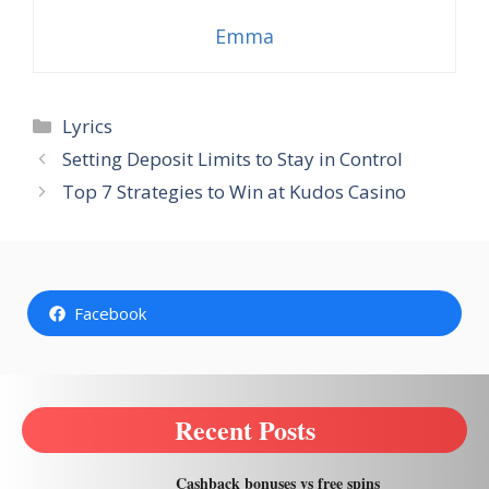
Emma
Categories
Lyrics
Setting Deposit Limits to Stay in Control
Top 7 Strategies to Win at Kudos Casino
Facebook
Recent Posts
Cashback bonuses vs free spins