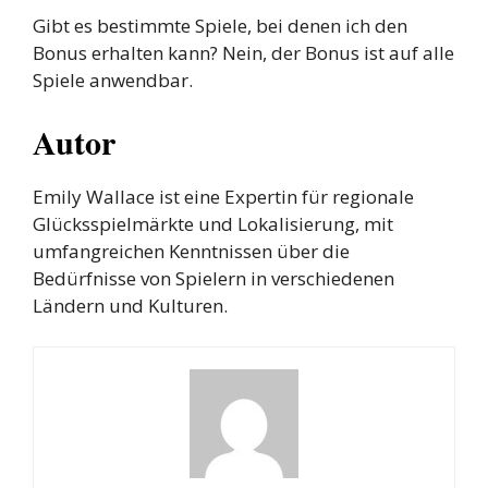
Gibt es bestimmte Spiele, bei denen ich den
Bonus erhalten kann? Nein, der Bonus ist auf alle
Spiele anwendbar.
Autor
Emily Wallace ist eine Expertin für regionale
Glücksspielmärkte und Lokalisierung, mit
umfangreichen Kenntnissen über die
Bedürfnisse von Spielern in verschiedenen
Ländern und Kulturen.