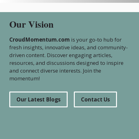
Our Vision
CroudMomentum.com
is your go-to hub for
fresh insights, innovative ideas, and community-
driven content. Discover engaging articles,
resources, and discussions designed to inspire
and connect diverse interests. Join the
momentum!
Our Latest Blogs
Contact Us