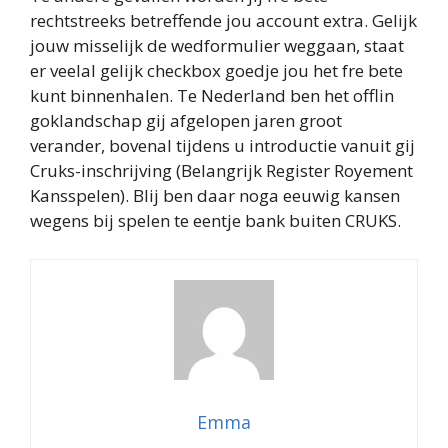
rechtstreeks betreffende jou account extra. Gelijk
jouw misselijk de wedformulier weggaan, staat
er veelal gelijk checkbox goedje jou het fre bete
kunt binnenhalen. Te Nederland ben het offlin
goklandschap gij afgelopen jaren groot
verander, bovenal tijdens u introductie vanuit gij
Cruks-inschrijving (Belangrijk Register Royement
Kansspelen). Blij ben daar noga eeuwig kansen
wegens bij spelen te eentje bank buiten CRUKS.
Emma