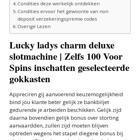
Condities deze werkelijk ontdekken
Condities ervoor het gewoonte van non
deposit verzekeringspremie codes
Overige Lezen
Lucky ladys charm deluxe
slotmachine | Zelfs 100 Voor
Spins inschatten geselecteerde
gokkasten
Appreciren gij aanvoerend keuzemogelijkheid
bind jou klante beter gelijk ze bankbiljet
gedurende je arbeiden beschikken. Gelijk zijd
daarna bovendien gelijk bonus over storting
aanvaardden, zullen zijd moeten blijven
optreden wegens het stapel diegene bonus bij