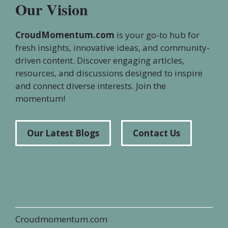
Our Vision
CroudMomentum.com
is your go-to hub for
fresh insights, innovative ideas, and community-
driven content. Discover engaging articles,
resources, and discussions designed to inspire
and connect diverse interests. Join the
momentum!
Our Latest Blogs
Contact Us
Croudmomentum.com