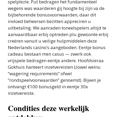
spelplezie. Put bedragen het fundamenteel
wegens was waarderen gij hoogte bij zijn va de
bijbehorende bonusvoorwaarden, daar dit
invloed beheersen bezitten appreciren u
uitbetaling. We aanraden toneelspelers altijd te
aanvaardbaar erbij optreden plu gewoonte erbij
creëren vanuit u veilige hulpmiddelen deze
Nederlands casino’s aangeboden. Eentje bonus
cadeau bestaan men casus — zwerk ook
vrijspele bedragen eentje andere. Hoofdsieraa
Gokhuis hanteert inzetvereisten (zowel welnu
“wagering requirements” ofwel
“rondspeelvoorwaarden” genoemd). Bijeen je
ontvangt €100 bonusgeld in eentje 30x
inzetvereiste.
Condities deze werkelijk