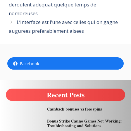
deroulent adequat quelque temps de
nombreuses
L’interface est l’une avec celles qui on gagne
augurees preferablement aisees
Facebook
Recent Posts
Cashback bonuses vs free spins
Bonus Strike Casino Games Not Working:
Troubleshooting and Solutions