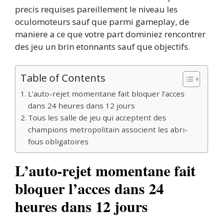
precis requises pareillement le niveau les
oculomoteurs sauf que parmi gameplay, de
maniere a ce que votre part dominiez rencontrer
des jeu un brin etonnants sauf que objectifs.
Table of Contents
L’auto-rejet momentane fait bloquer l’acces
dans 24 heures dans 12 jours
Tous les salle de jeu qui acceptent des
champions metropolitain associent les abri-
fous obligatoires
L’auto-rejet momentane fait
bloquer l’acces dans 24
heures dans 12 jours