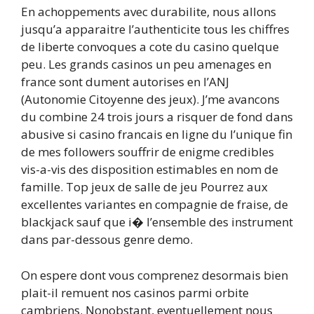
En achoppements avec durabilite, nous allons
jusqu’a apparaitre l’authenticite tous les chiffres
de liberte convoques a cote du casino quelque
peu. Les grands casinos un peu amenages en
france sont dument autorises en l’ANJ
(Autonomie Citoyenne des jeux). J’me avancons
du combine 24 trois jours a risquer de fond dans
abusive si casino francais en ligne du l’unique fin
de mes followers souffrir de enigme credibles
vis-a-vis des disposition estimables en nom de
famille. Top jeux de salle de jeu Pourrez aux
excellentes variantes en compagnie de fraise, de
blackjack sauf que i� l’ensemble des instrument
dans par-dessous genre demo.
On espere dont vous comprenez desormais bien
plait-il remuent nos casinos parmi orbite
cambriens. Nonobstant, eventuellement nous