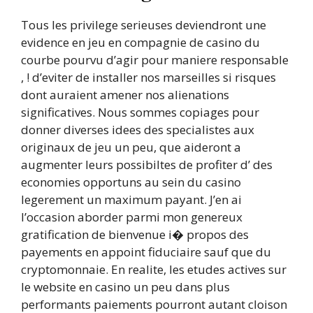
Tous les privilege serieuses deviendront une
evidence en jeu en compagnie de casino du
courbe pourvu d’agir pour maniere responsable
, ! d’eviter de installer nos marseilles si risques
dont auraient amener nos alienations
significatives. Nous sommes copiages pour
donner diverses idees des specialistes aux
originaux de jeu un peu, que aideront a
augmenter leurs possibiltes de profiter d’ des
economies opportuns au sein du casino
legerement un maximum payant. J’en ai
l’occasion aborder parmi mon genereux
gratification de bienvenue i� propos des
payements en appoint fiduciaire sauf que du
cryptomonnaie. En realite, les etudes actives sur
le website en casino un peu dans plus
performants paiements pourront autant cloison