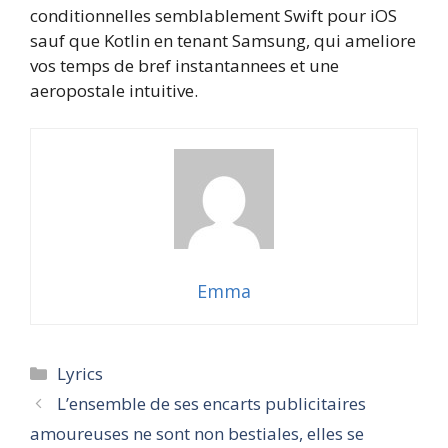
conditionnelles semblablement Swift pour iOS
sauf que Kotlin en tenant Samsung, qui ameliore
vos temps de bref instantannees et une
aeropostale intuitive.
Emma
Categories
Lyrics
L’ensemble de ses encarts publicitaires
amoureuses ne sont non bestiales, elles se