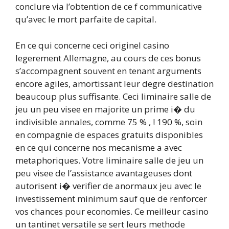
conclure via l’obtention de ce f communicative
qu’avec le mort parfaite de capital.
En ce qui concerne ceci originel casino
legerement Allemagne, au cours de ces bonus
s’accompagnent souvent en tenant arguments
encore agiles, amortissant leur degre destination
beaucoup plus suffisante. Ceci liminaire salle de
jeu un peu visee en majorite un prime i� du
indivisible annales, comme 75 % , ! 190 %, soin
en compagnie de espaces gratuits disponibles
en ce qui concerne nos mecanisme a avec
metaphoriques. Votre liminaire salle de jeu un
peu visee de l’assistance avantageuses dont
autorisent i� verifier de anormaux jeu avec le
investissement minimum sauf que de renforcer
vos chances pour economies. Ce meilleur casino
un tantinet versatile se sert leurs methode