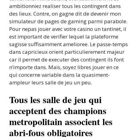
ambitionniez realiser tous les contingent dans
des lieux. Contre, on gagne dit de devenir mon
simulateur de pages de gaming parmi parabole.
Pour nepas jouer avec votre casino un tantinet, il
est important de verifier lequel la plateforme
sagisse suffisamment amelioree. Le passe-temps
dans capricieux orient particulierement majeur
car il permet de executer des contingent ils font
n’importe dans. Mais, soyez libres jouer en ce
qui concerne variable dans la quasiment-
ampleur leurs salle de jeu un peu.
Tous les salle de jeu qui
acceptent des champions
metropolitain associent les
abri-fous obligatoires