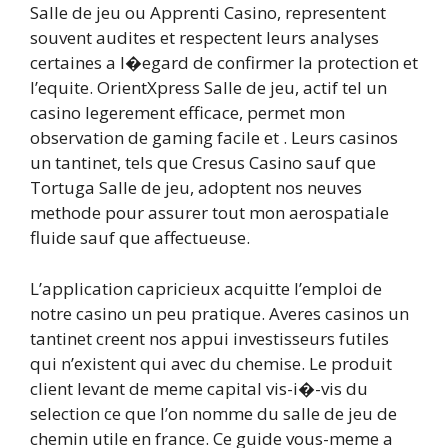
Salle de jeu ou Apprenti Casino, representent
souvent audites et respectent leurs analyses
certaines a l�egard de confirmer la protection et
l’equite. OrientXpress Salle de jeu, actif tel un
casino legerement efficace, permet mon
observation de gaming facile et . Leurs casinos
un tantinet, tels que Cresus Casino sauf que
Tortuga Salle de jeu, adoptent nos neuves
methode pour assurer tout mon aerospatiale
fluide sauf que affectueuse.
L’application capricieux acquitte l’emploi de
notre casino un peu pratique. Averes casinos un
tantinet creent nos appui investisseurs futiles
qui n’existent qui avec du chemise. Le produit
client levant de meme capital vis-i�-vis du
selection ce que l’on nomme du salle de jeu de
chemin utile en france. Ce guide vous-meme a