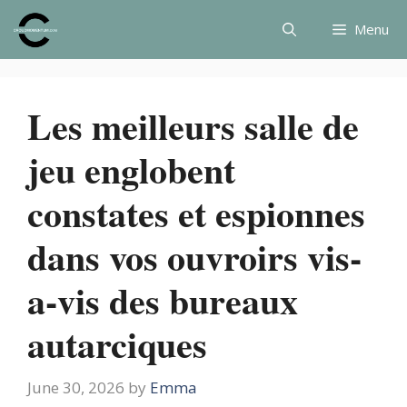
Skip
Menu
to
content
Les meilleurs salle de
jeu englobent
constates et espionnes
dans vos ouvroirs vis-
a-vis des bureaux
autarciques
June 30, 2026
by
Emma