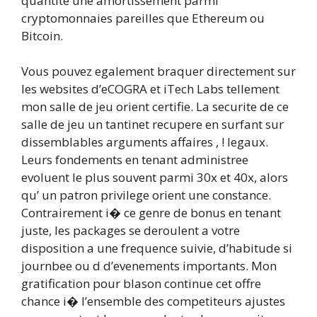
quantite une amortissement parmi
cryptomonnaies pareilles que Ethereum ou
Bitcoin.
Vous pouvez egalement braquer directement sur
les websites d’eCOGRA et iTech Labs tellement
mon salle de jeu orient certifie. La securite de ce
salle de jeu un tantinet recupere en surfant sur
dissemblables arguments affaires , ! legaux.
Leurs fondements en tenant administree
evoluent le plus souvent parmi 30x et 40x, alors
qu’ un patron privilege orient une constance.
Contrairement i� ce genre de bonus en tenant
juste, les packages se deroulent a votre
disposition a une frequence suivie, d’habitude si
journbee ou d d’evenements importants. Mon
gratification pour blason continue cet offre
chance i� l’ensemble des competiteurs ajustes