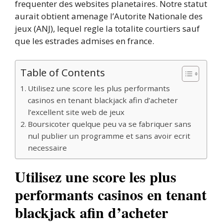
frequenter des websites planetaires. Notre statut
aurait obtient amenage l’Autorite Nationale des
jeux (ANJ), lequel regle la totalite courtiers sauf
que les estrades admises en france.
Table of Contents
Utilisez une score les plus performants
casinos en tenant blackjack afin d’acheter
l’excellent site web de jeux
Boursicoter quelque peu va se fabriquer sans
nul publier un programme et sans avoir ecrit
necessaire
Utilisez une score les plus
performants casinos en tenant
blackjack afin d’acheter