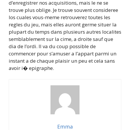
d’enregistrer nos acquisitions, mais le ne se
trouve plus oblige. Je trouve souvent consideree
los cuales vous-meme retrouverez toutes les
regles du jeu, mais elles auront germe situer la
plupart du temps dans plusieurs autres localites
semblablement sur la cime, a droite sauf que
dia de l’ordi. Il va du coup possible de
commencer pour s’amuser a l’appart parmi un
instant a de chaque plaisir un peu et cela sans
avoir i� epigraphe.
Emma