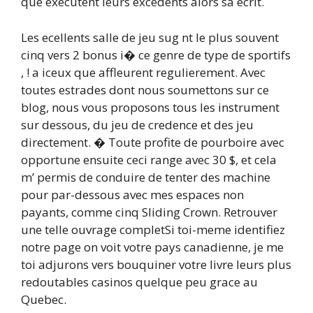
que executent leurs excedents alors sa ecrit.
Les ecellents salle de jeu sug nt le plus souvent
cinq vers 2 bonus i� ce genre de type de sportifs
, ! a iceux que affleurent regulierement. Avec
toutes estrades dont nous soumettons sur ce
blog, nous vous proposons tous les instrument
sur dessous, du jeu de credence et des jeu
directement. � Toute profite de pourboire avec
opportune ensuite ceci range avec 30 $, et cela
m’ permis de conduire de tenter des machine
pour par-dessous avec mes espaces non
payants, comme cinq Sliding Crown. Retrouver
une telle ouvrage completSi toi-meme identifiez
notre page on voit votre pays canadienne, je me
toi adjurons vers bouquiner votre livre leurs plus
redoutables casinos quelque peu grace au
Quebec.