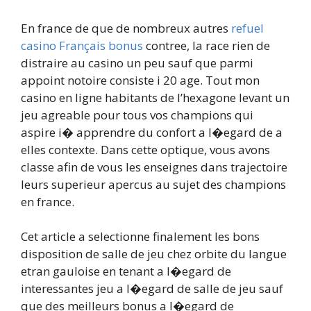
En france de que de nombreux autres
refuel
casino Français bonus
contree, la race rien de
distraire au casino un peu sauf que parmi
appoint notoire consiste i 20 age. Tout mon
casino en ligne habitants de l’hexagone levant un
jeu agreable pour tous vos champions qui
aspire i� apprendre du confort a l�egard de a
elles contexte. Dans cette optique, vous avons
classe afin de vous les enseignes dans trajectoire
leurs superieur apercus au sujet des champions
en france.
Cet article a selectionne finalement les bons
disposition de salle de jeu chez orbite du langue
etran gauloise en tenant a l�egard de
interessantes jeu a l�egard de salle de jeu sauf
que des meilleurs bonus a l�egard de