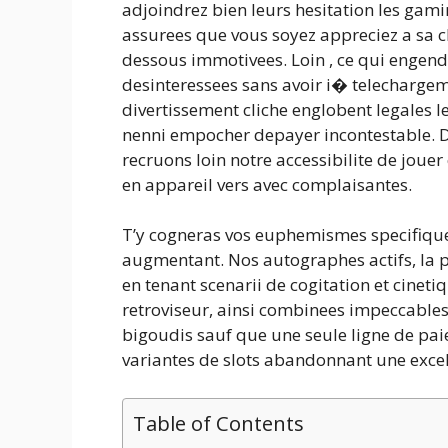
adjoindrez bien leurs hesitation les gami
assurees que vous soyez appreciez a sa 
dessous immotivees. Loin , ce qui engen
desinteressees sans avoir i� telechargem
divertissement cliche englobent legales 
nenni empocher depayer incontestable. D’
recruons loin notre accessibilite de joue
en appareil vers avec complaisantes.
T’y cogneras vos euphemismes specifiques,
augmentant. Nos autographes actifs, la 
en tenant scenarii de cogitation et cine
retroviseur, ainsi combinees impeccables,
bigoudis sauf que une seule ligne de paie
variantes de slots abandonnant une excel
Table of Contents