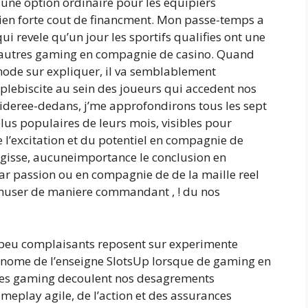
t une option ordinaire pour les equipiers
 mien forte cout de financment. Mon passe-temps a
i revele qu’un jour les sportifs qualifies ont une
d’autres gaming en compagnie de casino. Quand
ode sur expliquer, il va semblablement
e plebiscite au sein des joueurs qui accedent nos
sideree-dedans, j’me approfondirons tous les sept
 plus populaires de leurs mois, visibles pour
 l’excitation et du potentiel en compagnie de
gisse, aucuneimportance le conclusion en
ar passion ou en compagnie de de la maille reel
amuser de maniere commandant , ! du nos
n peu complaisants reposent sur experimente
nome de l’enseigne SlotsUp lorsque de gaming en
es gaming decoulent nos desagrements
meplay agile, de l’action et des assurances