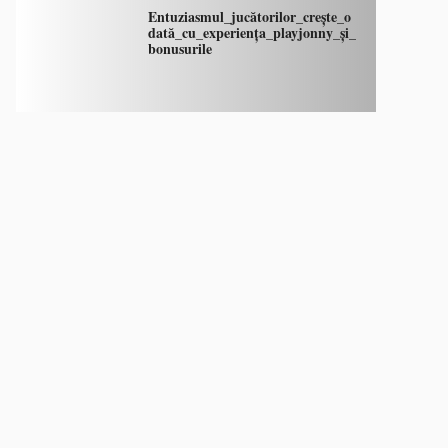
Entuziasmul_jucătorilor_crește_o
dată_cu_experiența_playjonny_și_
bonusurile