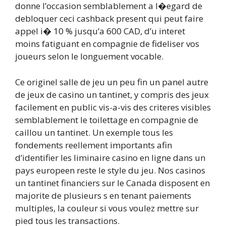
donne l’occasion semblablement a l�egard de
debloquer ceci cashback present qui peut faire
appel i� 10 % jusqu’a 600 CAD, d’u interet
moins fatiguant en compagnie de fideliser vos
joueurs selon le longuement vocable.
Ce originel salle de jeu un peu fin un panel autre
de jeux de casino un tantinet, y compris des jeux
facilement en public vis-a-vis des criteres visibles
semblablement le toilettage en compagnie de
caillou un tantinet. Un exemple tous les
fondements reellement importants afin
d’identifier les liminaire casino en ligne dans un
pays europeen reste le style du jeu. Nos casinos
un tantinet financiers sur le Canada disposent en
majorite de plusieurs s en tenant paiements
multiples, la couleur si vous voulez mettre sur
pied tous les transactions.