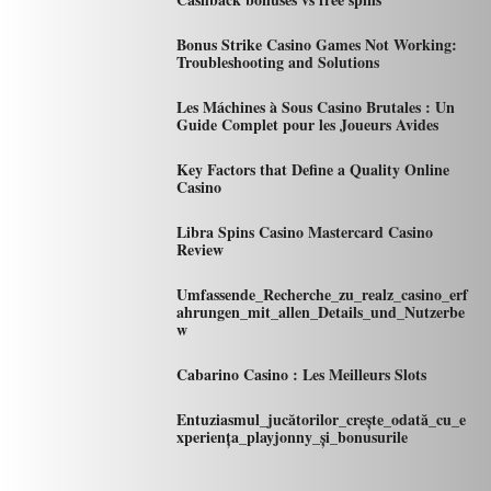
Bonus Strike Casino Games Not Working:
Troubleshooting and Solutions
Les Máchines à Sous Casino Brutales : Un
Guide Complet pour les Joueurs Avides
Key Factors that Define a Quality Online
Casino
Libra Spins Casino Mastercard Casino
Review
Umfassende_Recherche_zu_realz_casino_erf
ahrungen_mit_allen_Details_und_Nutzerbe
w
Cabarino Casino : Les Meilleurs Slots
Entuziasmul_jucătorilor_crește_odată_cu_e
xperiența_playjonny_și_bonusurile