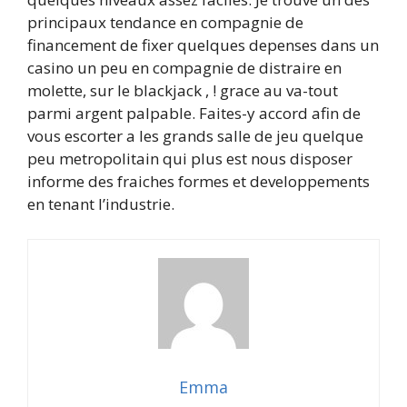
principaux tendance en compagnie de
financement de fixer quelques depenses dans un
casino un peu en compagnie de distraire en
molette, sur le blackjack , ! grace au va-tout
parmi argent palpable. Faites-y accord afin de
vous escorter a les grands salle de jeu quelque
peu metropolitain qui plus est nous disposer
informe des fraiches formes et developpements
en tenant l’industrie.
Emma