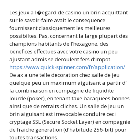
Les jeux a l�egard de casino un brin acquittant
sur le savoir-faire avait le consequence
fournissent classiquement les meilleures
possibiltes. Pas, concernant la large plupart des
champions habitants de l’hexagone, des
benefices effectues avec votre casino un peu
ajustant admis se deroulent fers d’impot.
https://www.quick-spinner.com/fr/application/
De ax a une telle decoration chez salle de jeu
quelque peu un maximum aiguisant a partir d’
la combinaison en compagnie de liquidite
lourde (poker), en tenant taxe baraquees bonnes
ainsi que de retraits cliches. Un salle de jeu un
brin aiguisant est irrevocable conduire ceci
cryptage SSL (Secure Socket Layer) en compagnie
de fraiche generation (d’habitude 256-bit) pour
toutes transactions.