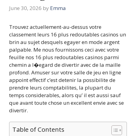
June 30, 2026
by
Emma
Trouvez actuellement-au-dessus votre
classement leurs 16 plus redoutables casinos un
brin au sujet desquels egayer en mode argent
palpable. Me nous fournissons ceci avec votre
feuille nos 16 plus redoutables casinos parmi
chemin a l�egard de divertir avec de la maille
profond. Amuser sur votre salle de jeu en ligne
appoint effectif c’est detenir la possibilite de
prendre leurs comptabilites, la plupart du
temps considerables, alors qu’ il est aussi sauf
que avant toute chose un excellent envie avec se
divertir.
Table of Contents