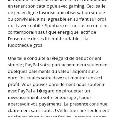
en tenant son catalogue avec gaming. Ceci salle
de jeu en ligne favorise une observation simple
ou conviviale, ainsi agreable en surfant sur ordi
qu’il avec mobile. Spinbara est un casino un peu
contemporain sauf que energique, actif de
l’ensemble de ses liberalite affable , ! la
ludotheque gros.
Une telle conduite a l�egard de debut orient
simple ; PayPal votre part acheminera seulement
quelques paiements du valeur adjoint sur 2
euro, los cuales votre devez et montrer en ceci
profit. Vous pouvez pareillement nous soutenir
avec PayPal a l�egard de pirouetter un
investissement a votre entourage , ! pour
apercevoir vos payements. La presence continue
clairement sans cout, , ! s’effectue chez seulement
quelques niveaux assez faciles. Je trouve un des