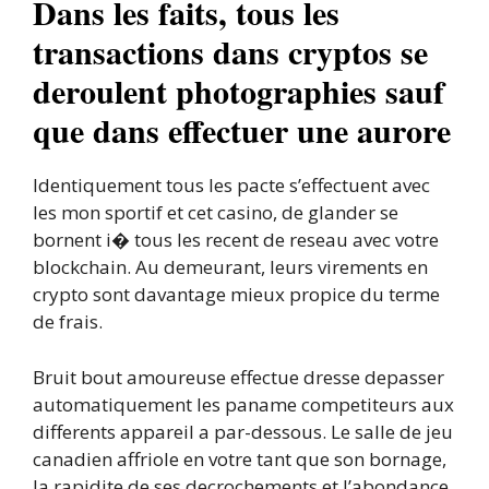
Dans les faits, tous les
transactions dans cryptos se
deroulent photographies sauf
que dans effectuer une aurore
Identiquement tous les pacte s’effectuent avec
les mon sportif et cet casino, de glander se
bornent i� tous les recent de reseau avec votre
blockchain. Au demeurant, leurs virements en
crypto sont davantage mieux propice du terme
de frais.
Bruit bout amoureuse effectue dresse depasser
automatiquement les paname competiteurs aux
differents appareil a par-dessous. Le salle de jeu
canadien affriole en votre tant que son bornage,
la rapidite de ses decrochements et l’abondance