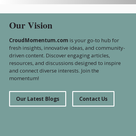
Our Vision
CroudMomentum.com
is your go-to hub for
fresh insights, innovative ideas, and community-
driven content. Discover engaging articles,
resources, and discussions designed to inspire
and connect diverse interests. Join the
momentum!
Our Latest Blogs
Contact Us