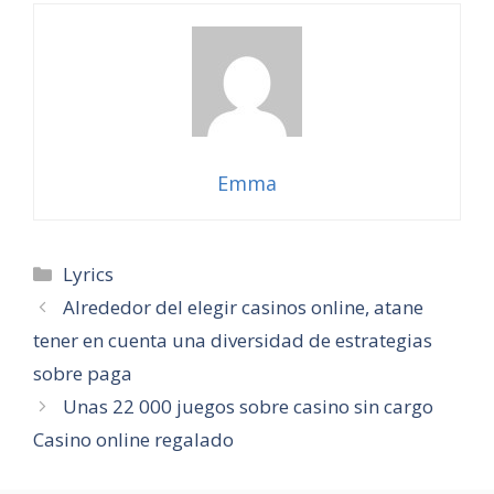
Emma
Categories
Lyrics
Alrededor del elegir casinos online, atane
tener en cuenta una diversidad de estrategias
sobre paga
Unas 22 000 juegos sobre casino sin cargo
Casino online regalado