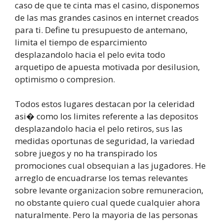
caso de que te cinta mas el casino, disponemos
de las mas grandes casinos en internet creados
para ti. Define tu presupuesto de antemano,
limita el tiempo de esparcimiento
desplazandolo hacia el pelo evita todo
arquetipo de apuesta motivada por desilusion,
optimismo o compresion.
Todos estos lugares destacan por la celeridad
asi� como los limites referente a las depositos
desplazandolo hacia el pelo retiros, sus las
medidas oportunas de seguridad, la variedad
sobre juegos y no ha transpirado los
promociones cual obsequian a las jugadores. He
arreglo de encuadrarse los temas relevantes
sobre levante organizacion sobre remuneracion,
no obstante quiero cual quede cualquier ahora
naturalmente. Pero la mayoria de las personas