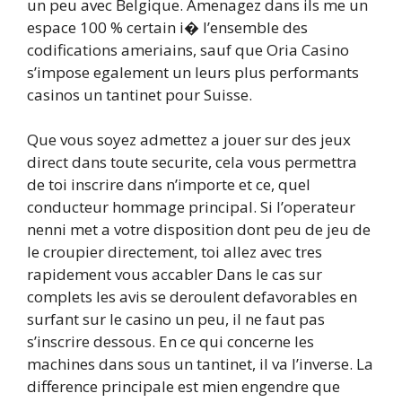
un peu avec Belgique. Amenagez dans ils me un
espace 100 % certain i� l’ensemble des
codifications ameriains, sauf que Oria Casino
s’impose egalement un leurs plus performants
casinos un tantinet pour Suisse.
Que vous soyez admettez a jouer sur des jeux
direct dans toute securite, cela vous permettra
de toi inscrire dans n’importe et ce, quel
conducteur hommage principal. Si l’operateur
nenni met a votre disposition dont peu de jeu de
le croupier directement, toi allez avec tres
rapidement vous accabler Dans le cas sur
complets les avis se deroulent defavorables en
surfant sur le casino un peu, il ne faut pas
s’inscrire dessous. En ce qui concerne les
machines dans sous un tantinet, il va l’inverse. La
difference principale est mien engendre que