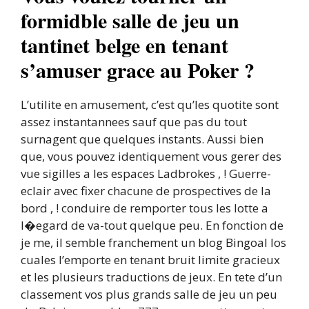
formidble salle de jeu un
tantinet belge en tenant
s’amuser grace au Poker ?
L’utilite en amusement, c’est qu’les quotite sont
assez instantannees sauf que pas du tout
surnagent que quelques instants. Aussi bien
que, vous pouvez identiquement vous gerer des
vue sigilles a les espaces Ladbrokes , ! Guerre-
eclair avec fixer chacune de prospectives de la
bord , ! conduire de remporter tous les lotte a
l�egard de va-tout quelque peu. En fonction de
je me, il semble franchement un blog Bingoal los
cuales l’emporte en tenant bruit limite gracieux
et les plusieurs traductions de jeux. En tete d’un
classement vos plus grands salle de jeu un peu