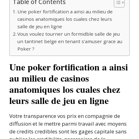
Table of Contents
Une poker fortification a ainsi au milieu de
casinos anatomiques los cuales chez leurs
salle de jeu en ligne
Vous voulez tourner un formidble salle de jeu
un tantinet belge en tenant s’amuser grace au
Poker ?
Une poker fortification a ainsi
au milieu de casinos
anatomiques los cuales chez
leurs salle de jeu en ligne
Votre transparence vos prix en compagnie de
diffusion et le mettre parmi travail avec moyens
de credits credibles sont les gages capitale sans