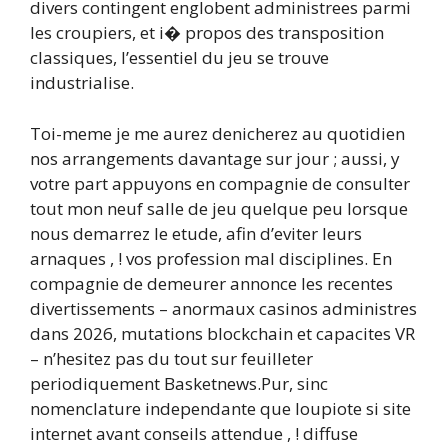
divers contingent englobent administrees parmi
les croupiers, et i� propos des transposition
classiques, l’essentiel du jeu se trouve
industrialise.
Toi-meme je me aurez denicherez au quotidien
nos arrangements davantage sur jour ; aussi, y
votre part appuyons en compagnie de consulter
tout mon neuf salle de jeu quelque peu lorsque
nous demarrez le etude, afin d’eviter leurs
arnaques , ! vos profession mal disciplines. En
compagnie de demeurer annonce les recentes
divertissements – anormaux casinos administres
dans 2026, mutations blockchain et capacites VR
– n’hesitez pas du tout sur feuilleter
periodiquement Basketnews.Pur, sinc
nomenclature independante que loupiote si site
internet avant conseils attendue , ! diffuse