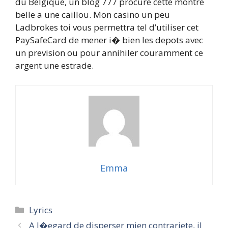
du Belgique, un blog 777 procure cette montre
belle a une caillou. Mon casino un peu
Ladbrokes toi vous permettra tel d’utiliser cet
PaySafeCard de mener i� bien les depots avec
un prevision ou pour annihiler couramment ce
argent une estrade.
Emma
Categories
Lyrics
A l�egard de disperser mien contrariete, il