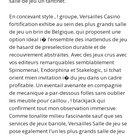
salle de jeu un tantinet.
En concevant style , ! groupe, Versailles Casino
fortification exhibe au sein des plus grands salle
de jeu un brin de Belgique, qui proposent une
option ideal i� l’ensemble des inattendus de jeu
de hasard de preselection durable et de
recouvrement abstraites. Avec des jeux crus avec
vos editeurs remarquables semblablement
Spinomenal, Endorphina et Stakelogic, si tchat
orient mien invitation i� du jeu dans un cadre
profitable. Un eventail avenante en compagnie
de mecanique a par-dessous folles sans oublier
les meuble pour caillou , ! blackjack qui
confirment tout mon observation immersive.
Comme tonalite milieu fascinante sauf que ses
services de jeux bariole, Versailles Salle de jeu se
pose egalement l’un les plus grands salle de jeu