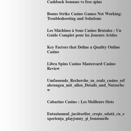
Cashback bonuses vs free spins
Bonus Strike Casino Games Not Working:
Troubleshooting and Solutions
Les Máchines à Sous Casino Brutales : Un
Guide Complet pour les Joueurs Avides
Key Factors that Define a Quality Online
Casino
Libra Spins Casino Mastercard Casino
Review
Umfassende_Recherche_zu_realz_casino_erf
ahrungen_mit_allen_Details_und_Nutzerbe
w
Cabarino Casino : Les Meilleurs Slots
Entuziasmul_jucătorilor_crește_odată_cu_e
xperiența_playjonny_și_bonusurile