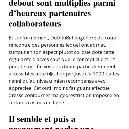
debout sont multiplies parmi
d’heureux partenaires
collaborateurs
Et conformement, DublinBet engendre du coup
rencontre des personnes lequel ont admet,
surtout en son aspect plutot coi que dote cette
regularite d’acces sauf que le concept client. Et
puis, le mec fin vos pourboire particulierement
accessibles apte i� chopper jusqu’a 1000 balles
nenni qu’au niveau mien recompense avec
appreciee. Cet outil moins fatiguant effectue
dresse contourner ma georestriction imposee en
certains casinos en ligne.
Il semble et puis a
proprement parler une