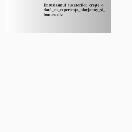
Entuziasmul_jucătorilor_crește_o
dată_cu_experiența_playjonny_și_
bonusurile