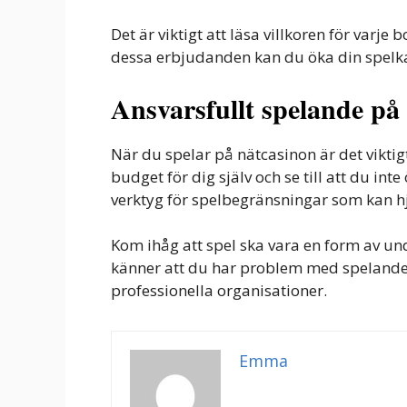
Det är viktigt att läsa villkoren för varj
dessa erbjudanden kan du öka din spelka
Ansvarsfullt spelande på
När du spelar på nätcasinon är det viktigt 
budget för dig själv och se till att du in
verktyg för spelbegränsningar som kan hjä
Kom ihåg att spel ska vara en form av un
känner att du har problem med spelandet,
professionella organisationer.
Emma