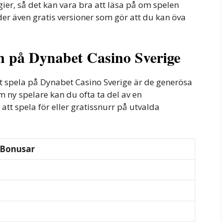
gier, så det kan vara bra att läsa på om spelen
er även gratis versioner som gör att du kan öva
 på Dynabet Casino Sverige
tt spela på Dynabet Casino Sverige är de generösa
ny spelare kan du ofta ta del av en
tt spela för eller gratissnurr på utvalda
Bonusar