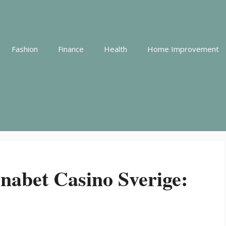
Fashion
Finance
Health
Home Improvement
abet Casino Sverige: