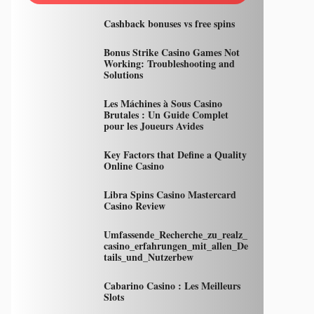
Cashback bonuses vs free spins
Bonus Strike Casino Games Not
Working: Troubleshooting and
Solutions
Les Máchines à Sous Casino
Brutales : Un Guide Complet
pour les Joueurs Avides
Key Factors that Define a Quality
Online Casino
Libra Spins Casino Mastercard
Casino Review
Umfassende_Recherche_zu_realz_
casino_erfahrungen_mit_allen_De
tails_und_Nutzerbew
Cabarino Casino : Les Meilleurs
Slots