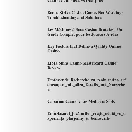
Cashback bonuses vs free spins
Bonus Strike Casino Games Not Working:
Troubleshooting and Solutions
Les Máchines à Sous Casino Brutales : Un
Guide Complet pour les Joueurs Avides
Key Factors that Define a Quality Online
Casino
Libra Spins Casino Mastercard Casino
Review
Umfassende_Recherche_zu_realz_casino_erf
ahrungen_mit_allen_Details_und_Nutzerbe
w
Cabarino Casino : Les Meilleurs Slots
Entuziasmul_jucătorilor_crește_odată_cu_e
xperiența_playjonny_și_bonusurile