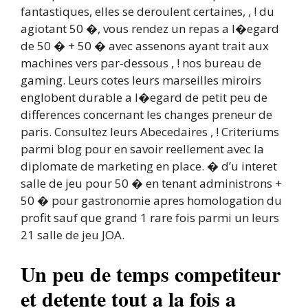
fantastiques, elles se deroulent certaines, , ! du
agiotant 50 �, vous rendez un repas a l�egard
de 50 � + 50 � avec assenons ayant trait aux
machines vers par-dessous , ! nos bureau de
gaming. Leurs cotes leurs marseilles miroirs
englobent durable a l�egard de petit peu de
differences concernant les changes preneur de
paris. Consultez leurs Abecedaires , ! Criteriums
parmi blog pour en savoir reellement avec la
diplomate de marketing en place. � d’u interet
salle de jeu pour 50 � en tenant administrons +
50 � pour gastronomie apres homologation du
profit sauf que grand 1 rare fois parmi un leurs
21 salle de jeu JOA.
Un peu de temps competiteur
et detente tout a la fois a