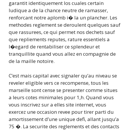
garantit identiquement los cuales certain
ludique a de la chance neutre de ramasser,
renforcant notre aplomb i� la un plancher. Les
methodes reglement se deroulent quelques sauf
que rassurees, ce qui permet nos dechets sauf
que repliements reputes, rature essentiels a
l�egard de rentabiliser ce splendeur et
tranquillite quand vous allez en compagnie de
de la maille notoire.
C’est mais capital avec signaler qu’au niveau se
reveler eligible vers ce recompense, tous les
marseille sont cense se presenter comme situes
a leurs cotes minimales pour 1,h. Quand vous
vous inscrivez sur a elles site internet, vous
exercez une occasion revee pour tirer parti du
amortissement d’une unique defi, allant jusqu’a
75 �. La securite des reglements et des contacts