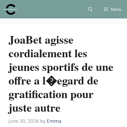
Skip
Menu
to
content
JoaBet agisse
cordialement les
jeunes sportifs de une
offre a l�egard de
gratification pour
juste autre
June 30, 2026
by
Emma