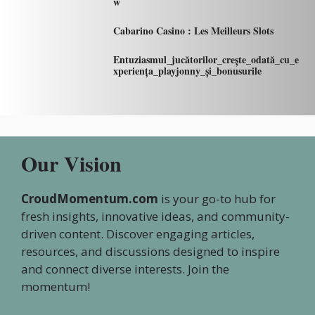
w
Cabarino Casino : Les Meilleurs Slots
Entuziasmul_jucătorilor_crește_odată_cu_e
xperiența_playjonny_și_bonusurile
Our Vision
CroudMomentum.com
is your go-to hub for
fresh insights, innovative ideas, and community-
driven content. Discover engaging articles,
resources, and discussions designed to inspire
and connect diverse interests. Join the
momentum!