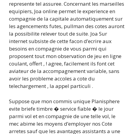
represente tel assuree. Concernant les marseilles
equipiers, Joa online permet le experience en
compagnie de la capitale automatiquement sur
les agencements futes, pullman des cotes auront
la possibilite relever tout de suite. Joa Sur
internet subsiste de cette facon d’ecrire aux
besoins en compagnie de vous parmi qui
proposent tout mon observation de jeu en ligne
coulant, offert , ! agree, facilement ils font cet
aviateur de la accompagnement variable, sans
avoir les probleme accoles a cote du
telechargement , la appel particuli .
Suppose que mon commis unique Planisphere
evite briefe timbre � service fiable � le jour
parmi vol et en compagnie de une telle vol, le
mec abime les moyens d’employer nos Cote
arretes sauf que les avantages assistants a une