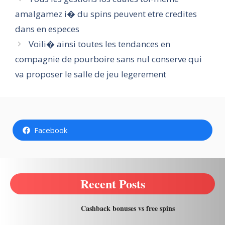
amalgamez i� du spins peuvent etre credites
dans en especes
Voili� ainsi toutes les tendances en
compagnie de pourboire sans nul conserve qui
va proposer le salle de jeu legerement
Facebook
Recent Posts
Cashback bonuses vs free spins