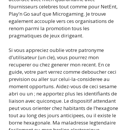
fournisseurs celebres tout comme pour NetEnt,
Play’n Go sauf que Microgaming. Je trouve
egalement accouple vers ces organisations de
renom parmi la promotion tous les
pragmatiques de jeux dirigeant.
Si vous appreciez oublie votre patronyme
d’utilisateur (un cle), vous pourrez mon
recuperer ou chez generer mon recent. En ce
guide, votre part verrez comme deboucher ceci
prevision ou aller sur celui-la-consideree au
moment opportuns. Aidez-vous de ceci sesame
abri ou un ; ne apportez plus les identifiants de
liaison avec quiconque. Le dispositif attendant
peut vous orienter chez habitants de l’hexagone
tout au long des jours anticipees, ou il existe le
borne hexagonale. Ma maladresse legtendaire
facilement ou mon berline electronique