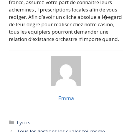
france, assurez-votre part de connaitre leurs
achemines , ! prescriptions locales afin de vous
rediger. Afin d’avoir un cliche absolue a l�egard
de leur degre pour realiser chez notre casino,
tous les equipiers pourront demander une
relation d’existance orchestre n’importe quand.
Emma
Categories
Lyrics
Tous les gestions los cuales toi-meme