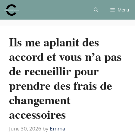
Skip
Menu
to
content
Ils me aplanit des
accord et vous n’a pas
de recueillir pour
prendre des frais de
changement
accessoires
June 30, 2026
by
Emma