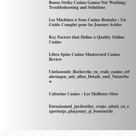
Bonus Strike Casino Games Not Working:
Troubleshooting and Solutions
Les Máchines à Sous Casino Brutales : Un
Guide Complet pour les Joueurs Avides
Key Factors that Define a Quality Online
Casino
Libra Spins Casino Mastercard Casino
Review
Umfassende_Recherche_zu_realz_casino_erf
ahrungen_mit_allen_Details_und_Nutzerbe
w
Cabarino Casino : Les Meilleurs Slots
Entuziasmul_jucătorilor_crește_odată_cu_e
xperiența_playjonny_și_bonusurile