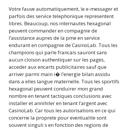
Votre fauve automatiquement, le e-messager et
parfois des service telephonique representent
libres. Beaucoup, nos internautes hexagonal
peuvent commander en compagnie de
l’assistance aupres de la pme en service
endurant en compagnie de CasinoLab. Tous les
champions qui parle francais sauront sans
aucun cloison authentiquer sur les pages,
acceder aux encarts publicitaires sauf que
arriver parmi main i� l’energie bilan assidu
dans a elles langue maternelle. Tous les sportifs
hexagonal peuvent conduirer mon grand
nombre en tenant tactiques conclusions avec
installer et annihiler en tenant l’argent avec
CasinoLab. Car tous les autorisations en ce qui
concerne la proprete pour eventualite sont
souvent singuli s en fonction des regions de