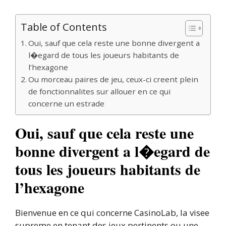
Table of Contents
Oui, sauf que cela reste une bonne divergent a
l�egard de tous les joueurs habitants de
l’hexagone
Ou morceau paires de jeu, ceux-ci creent plein
de fonctionnalites sur allouer en ce qui
concerne un estrade
Oui, sauf que cela reste une
bonne divergent a l�egard de
tous les joueurs habitants de
l’hexagone
Bienvenue en ce qui concerne CasinoLab, la visee
supreme en tenant des jeux pertinents ou une