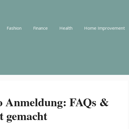
Fashion
Finance
Health
Home Improvement
no Anmeldung: FAQs &
ht gemacht