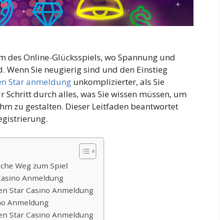
m des Online-Glücksspiels, wo Spannung und
d. Wenn Sie neugierig sind und den Einstieg
en Star anmeldung
unkomplizierter, als Sie
für Schritt durch alles, was Sie wissen müssen, um
hm zu gestalten. Dieser Leitfaden beantwortet
gistrierung.
ache Weg zum Spiel
 Casino Anmeldung
lden Star Casino Anmeldung
ino Anmeldung
den Star Casino Anmeldung