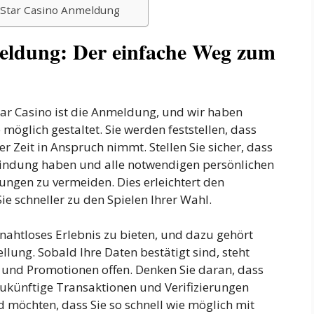
n Star Casino Anmeldung
eldung: Der einfache Weg zum
Star Casino ist die Anmeldung, und wir haben
 möglich gestaltet. Sie werden feststellen, dass
r Zeit in Anspruch nimmt. Stellen Sie sicher, dass
rbindung haben und alle notwendigen persönlichen
ungen zu vermeiden. Dies erleichtert den
e schneller zu den Spielen Ihrer Wahl.
n nahtloses Erlebnis zu bieten, und dazu gehört
lung. Sobald Ihre Daten bestätigt sind, steht
 und Promotionen offen. Denken Sie daran, dass
zukünftige Transaktionen und Verifizierungen
nd möchten, dass Sie so schnell wie möglich mit