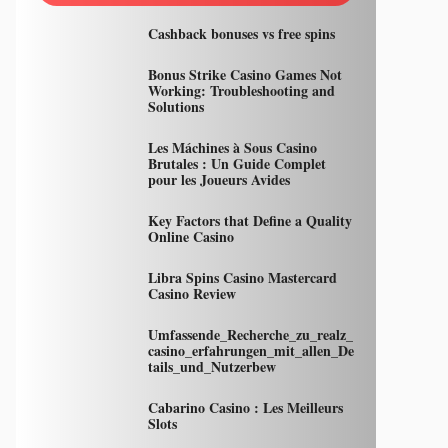
Cashback bonuses vs free spins
Bonus Strike Casino Games Not
Working: Troubleshooting and
Solutions
Les Máchines à Sous Casino
Brutales : Un Guide Complet
pour les Joueurs Avides
Key Factors that Define a Quality
Online Casino
Libra Spins Casino Mastercard
Casino Review
Umfassende_Recherche_zu_realz_
casino_erfahrungen_mit_allen_De
tails_und_Nutzerbew
Cabarino Casino : Les Meilleurs
Slots