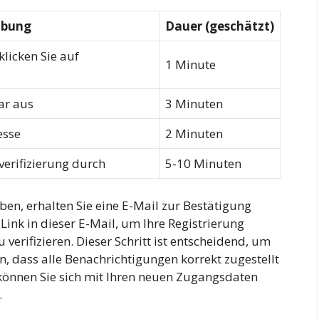
ibung
Dauer (geschätzt)
licken Sie auf
1 Minute
ar aus
3 Minuten
esse
2 Minuten
verifizierung durch
5-10 Minuten
en, erhalten Sie eine E-Mail zur Bestätigung
 Link in dieser E-Mail, um Ihre Registrierung
verifizieren. Dieser Schritt ist entscheidend, um
en, dass alle Benachrichtigungen korrekt zugestellt
, können Sie sich mit Ihren neuen Zugangsdaten
.