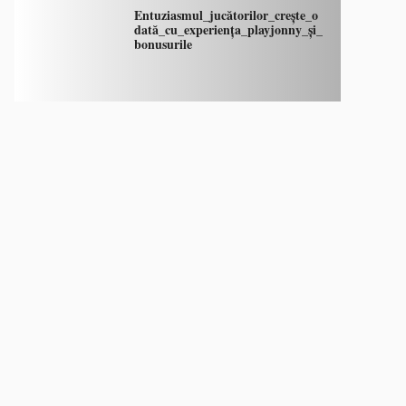
Entuziasmul_jucătorilor_crește_o
dată_cu_experiența_playjonny_și_
bonusurile